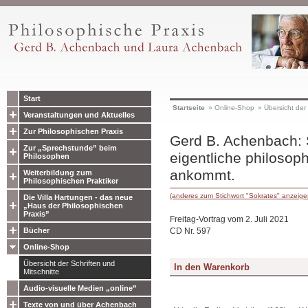
Start
Startseite
»
Online-Shop
»
Übersicht der 
Veranstaltungen und Aktuelles
Zur Philosophischen Praxis
Gerd B. Achenbach: 
Zur „Sprechstunde” beim
eigentliche philosop
Philosophen
ankommt.
Weiterbildung zum
Philosophischen Praktiker
(anderes zum Stichwort "Sokrates" anzeige
Die Villa Hartungen - das neue
„Haus der Philosophischen
Praxis”
Freitag-Vortrag vom 2. Juli 2021
CD Nr. 597
Bücher
Online-Shop
Übersicht der Schriften und
Mitschnitte
Audio-visuelle Medien „online”
Texte von und über Achenbach