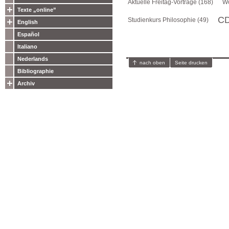
Aktuelle Freitag-Vorträge (168)
Wo
Texte „online”
CD
Studienkurs Philosophie (49)
English
Español
Italiano
Nederlands
nach oben
Seite drucken
Bibliographie
Archiv