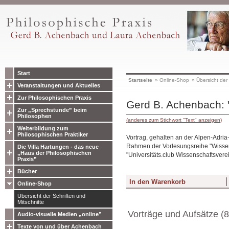
Start
Startseite
»
Online-Shop
»
Übersicht der 
Veranstaltungen und Aktuelles
Zur Philosophischen Praxis
Gerd B. Achenbach: "
Zur „Sprechstunde” beim
Philosophen
(anderes zum Stichwort "Text" anzeigen)
Weiterbildung zum
Philosophischen Praktiker
Vortrag, gehalten an der Alpen-Adria
Rahmen der Vorlesungsreihe "Wissen 
Die Villa Hartungen - das neue
„Haus der Philosophischen
"Universitäts.club Wissenschaftsverei
Praxis”
Bücher
Online-Shop
Übersicht der Schriften und
Mitschnitte
Vorträge und Aufsätze (8
Audio-visuelle Medien „online”
Texte von und über Achenbach