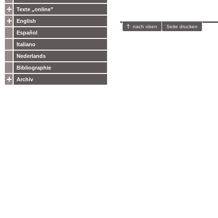
Texte „online”
English
nach oben
Seite drucken
Español
Italiano
Nederlands
Bibliographie
Archiv