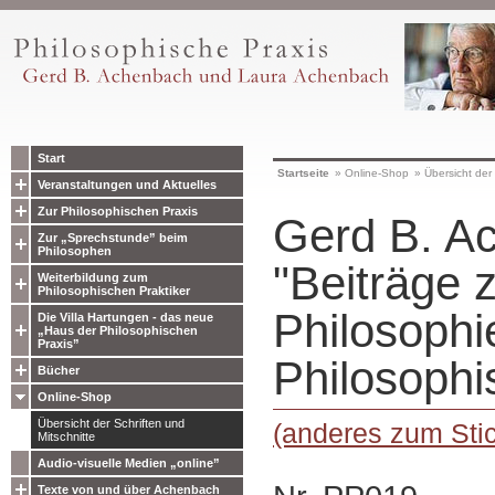
Start
Startseite
»
Online-Shop
»
Übersicht der 
Veranstaltungen und Aktuelles
Zur Philosophischen Praxis
Gerd B. A
Zur „Sprechstunde” beim
Philosophen
"Beiträge 
Weiterbildung zum
Philosophischen Praktiker
Philosophi
Die Villa Hartungen - das neue
„Haus der Philosophischen
Praxis”
Philosophi
Bücher
Online-Shop
Übersicht der Schriften und
(anderes zum Stic
Mitschnitte
Audio-visuelle Medien „online”
Texte von und über Achenbach