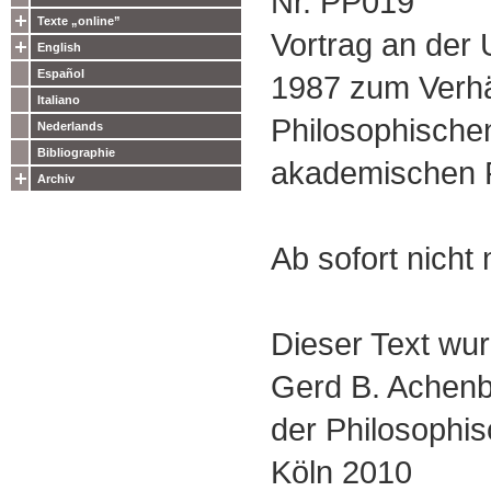
Nr. PP019
Texte „online”
Vortrag an der 
English
Español
1987 zum Verhä
Italiano
Philosophischen
Nederlands
Bibliographie
akademischen P
Archiv
Ab sofort nicht 
Dieser Text wurd
Gerd B. Achenb
der Philosophis
Köln 2010