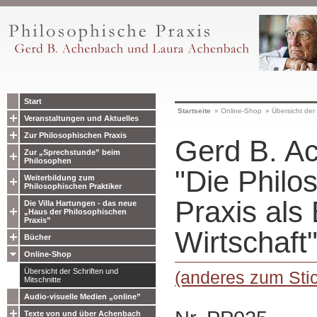
Start
Startseite
»
Online-Shop
»
Übersicht der 
Veranstaltungen und Aktuelles
Zur Philosophischen Praxis
Gerd B. A
Zur „Sprechstunde” beim
Philosophen
"Die Philo
Weiterbildung zum
Philosophischen Praktiker
Praxis als 
Die Villa Hartungen - das neue
„Haus der Philosophischen
Praxis”
Wirtschaft
Bücher
Online-Shop
Übersicht der Schriften und
(anderes zum Stic
Mitschnitte
Audio-visuelle Medien „online”
Texte von und über Achenbach