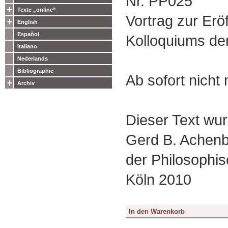
Nr. PP025
Texte „online”
Vortrag zur Erö
English
Español
Kolloquiums de
Italiano
Nederlands
Bibliographie
Ab sofort nicht 
Archiv
Dieser Text wurd
Gerd B. Achenb
der Philosophis
Köln 2010