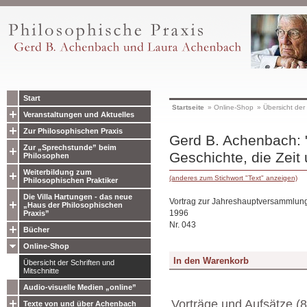
Start
Startseite
»
Online-Shop
»
Übersicht der 
Veranstaltungen und Aktuelles
Zur Philosophischen Praxis
Gerd B. Achenbach: 
Zur „Sprechstunde” beim
Geschichte, die Zei
Philosophen
Weiterbildung zum
(anderes zum Stichwort "Text" anzeigen)
Philosophischen Praktiker
Die Villa Hartungen - das neue
Vortrag zur Jahreshauptversammlung
„Haus der Philosophischen
1996
Praxis”
Nr. 043
Bücher
Online-Shop
Übersicht der Schriften und
Mitschnitte
Audio-visuelle Medien „online”
Vorträge und Aufsätze (8
Texte von und über Achenbach