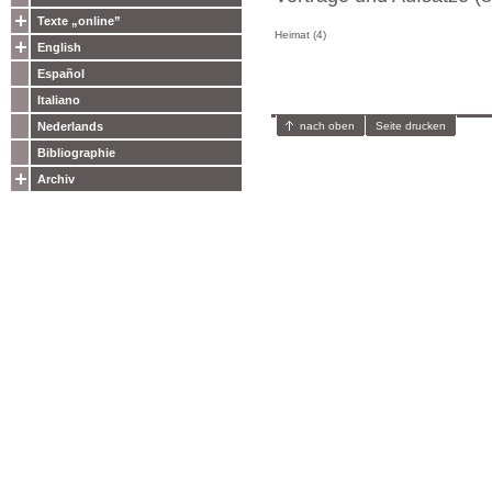
Texte „online”
Heimat (4)
English
Español
Italiano
nach oben
Seite drucken
Nederlands
Bibliographie
Archiv