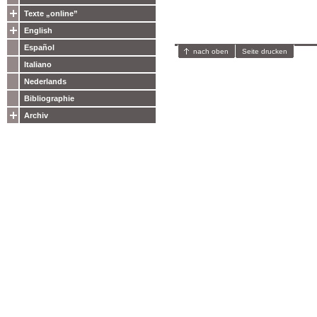
Texte „online”
English
Español
nach oben
Seite drucken
Italiano
Nederlands
Bibliographie
Archiv