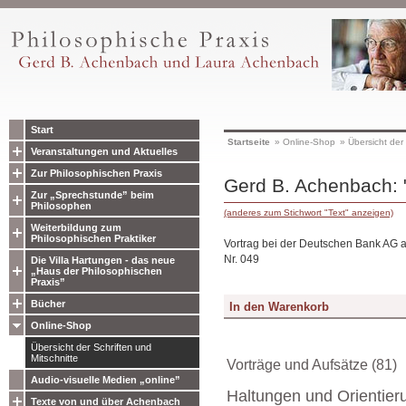
Start
Startseite
»
Online-Shop
»
Übersicht der 
Veranstaltungen und Aktuelles
Zur Philosophischen Praxis
Gerd B. Achenbach: 
Zur „Sprechstunde” beim
Philosophen
(anderes zum Stichwort "Text" anzeigen)
Weiterbildung zum
Philosophischen Praktiker
Vortrag bei der Deutschen Bank AG 
Nr. 049
Die Villa Hartungen - das neue
„Haus der Philosophischen
Praxis”
Bücher
Online-Shop
Übersicht der Schriften und
Mitschnitte
Vorträge und Aufsätze (81)
Audio-visuelle Medien „online”
Haltungen und Orientier
Texte von und über Achenbach