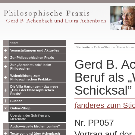
Start
Startseite
»
Online-Shop
»
Übersicht der 
Veranstaltungen und Aktuelles
Zur Philosophischen Praxis
Gerd B. A
Zur „Sprechstunde” beim
Philosophen
Beruf als 
Weiterbildung zum
Philosophischen Praktiker
Schicksal”
Die Villa Hartungen - das neue
„Haus der Philosophischen
Praxis”
Bücher
(anderes zum Stic
Online-Shop
Übersicht der Schriften und
Mitschnitte
Nr. PP057
Audio-visuelle Medien „online”
Vortrag auf de
Texte von und über Achenbach