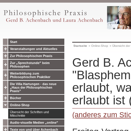
Start
Startseite
»
Online-Shop
»
Übersicht der 
Veranstaltungen und Aktuelles
Zur Philosophischen Praxis
Gerd B. A
Zur „Sprechstunde” beim
Philosophen
"Blasphem
Weiterbildung zum
Philosophischen Praktiker
erlaubt, wa
Die Villa Hartungen - das neue
„Haus der Philosophischen
Praxis”
erlaubt ist 
Bücher
Online-Shop
Übersicht der Schriften und
(anderes zum Sti
Mitschnitte
Audio-visuelle Medien „online”
Texte von und über Achenbach