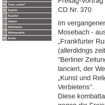
Freitag-Vortrag
Texte „online”
CD Nr. 370
English
Español
Im vergangenen
Italiano
Nederlands
Mosebach - aus
Bibliographie
Archiv
„Frankfurter R
(allerdidngs zei
"Berliner Zeitun
lanciert, der Wel
„Kunst und Rel
Verbietens”.
Diese kombatta