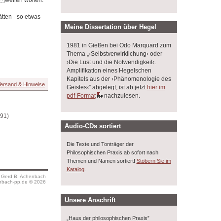
tten - so etwas
Meine Dissertation über Hegel
1981 in Gießen bei Odo Marquard zum
Thema „›Selbstverwirklichung‹ oder
›Die Lust und die Notwendigkeit‹.
Amplifikation eines Hegelschen
Kapitels aus der ›Phänomenologie des
ersand & Hinweise
Geistes‹” abgelegt, ist ab jetzt
hier im
pdf-Format
nachzulesen.
(91)
Audio-CDs sortiert
Die Texte und Tonträger der
Philosophischen Praxis ab sofort nach
Themen und Namen sortiert!
Stöbern Sie im
.
Katalog
s Gerd B. Achenbach
bach-pp.de © 2026
Unsere Anschrift
„Haus der philosophischen Praxis”