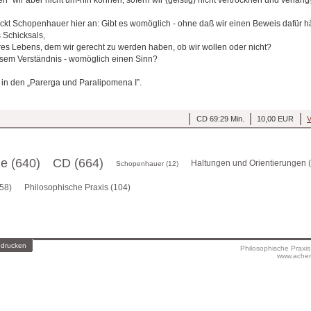
kt Schopenhauer hier an: Gibt es womöglich - ohne daß wir einen Beweis dafür hä
 Schicksals,
s Lebens, dem wir gerecht zu werden haben, ob wir wollen oder nicht?
esem Verständnis - womöglich einen Sinn?
h in den „Parerga und Paralipomena I”.
CD 69:29 Min.
10,00 EUR
V
ge (640)
CD (664)
Haltungen und Orientierungen 
Schopenhauer (12)
58)
Philosophische Praxis (104)
 drucken
Philosophische Praxi
www.achen