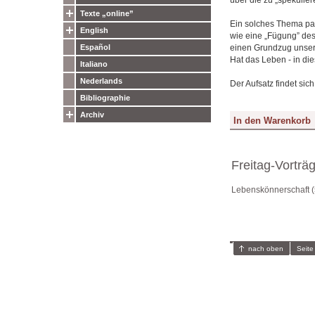
Texte „online”
Ein solches Thema pac
English
wie eine „Fügung” des
einen Grundzug unsere
Español
Hat das Leben - in di
Italiano
Nederlands
Der Aufsatz findet sic
Bibliographie
Archiv
Freitag-Vorträ
Lebenskönnerschaft (
nach oben
Seite