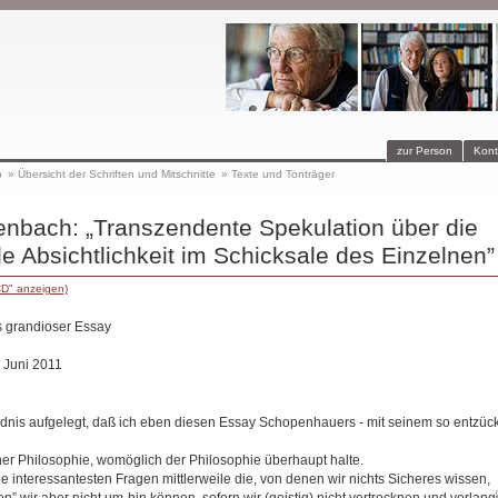
zur Person
Kont
p
»
Übersicht der Schriften und Mitschnitte
»
Texte und Tonträger
enbach: „Transzendente Spekulation über die
 Absichtlichkeit im Schicksale des Einzelnen”
CD" anzeigen)
 grandioser Essay
. Juni 2011
dnis aufgelegt, daß ich eben diesen Essay Schopenhauers - mit seinem so entzüc
iner Philosophie, womöglich der Philosophie überhaupt halte.
ie interessantesten Fragen mittlerweile die, von denen wir nichts Sicheres wissen,
en” wir aber nicht um-hin können, sofern wir (geistig) nicht vertrocknen und verla