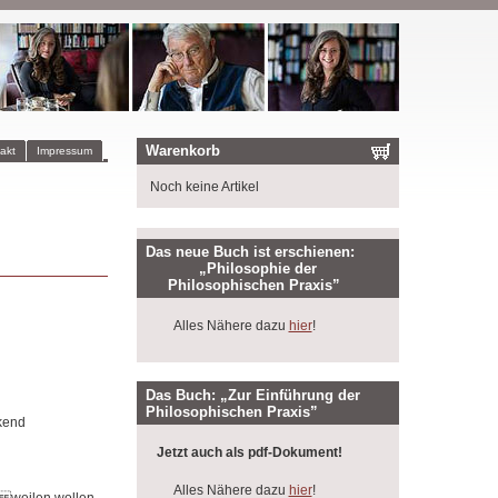
Warenkorb
akt
Impressum
Noch keine Artikel
Das neue Buch ist erschienen:
„Philosophie der
Philosophischen Praxis”
Alles Nähere dazu
hier
!
Das Buch: „Zur Einführung der
Philosophischen Praxis”
kend
Jetzt auch als pdf-Dokument!
Alles Nähere dazu
hier
!
ng weilen wollen.