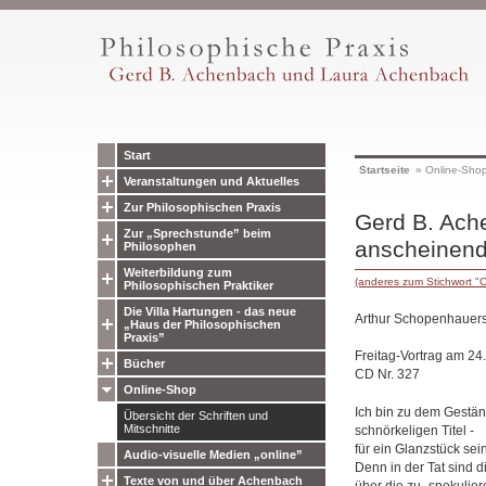
Start
Startseite
»
Online-Sho
Veranstaltungen und Aktuelles
Zur Philosophischen Praxis
Gerd B. Ach
Zur „Sprechstunde” beim
anscheinende
Philosophen
Weiterbildung zum
(anderes zum Stichwort "
Philosophischen Praktiker
Die Villa Hartungen - das neue
Arthur Schopenhauers
„Haus der Philosophischen
Praxis”
Freitag-Vortrag am 24
Bücher
CD Nr. 327
Online-Shop
Ich bin zu dem Gestän
Übersicht der Schriften und
Mitschnitte
schnörkeligen Titel -
für ein Glanzstück se
Audio-visuelle Medien „online”
Denn in der Tat sind d
Texte von und über Achenbach
über die zu „spekulier