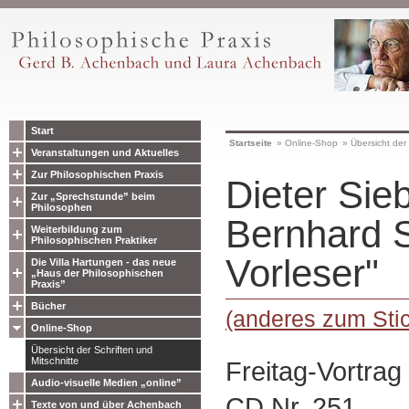
Start
Startseite
»
Online-Shop
»
Übersicht der 
Veranstaltungen und Aktuelles
Zur Philosophischen Praxis
Dieter Sie
Zur „Sprechstunde” beim
Philosophen
Bernhard S
Weiterbildung zum
Philosophischen Praktiker
Vorleser"
Die Villa Hartungen - das neue
„Haus der Philosophischen
Praxis”
Bücher
(anderes zum Sti
Online-Shop
Übersicht der Schriften und
Mitschnitte
Freitag-Vortrag
Audio-visuelle Medien „online”
CD Nr. 251
Texte von und über Achenbach