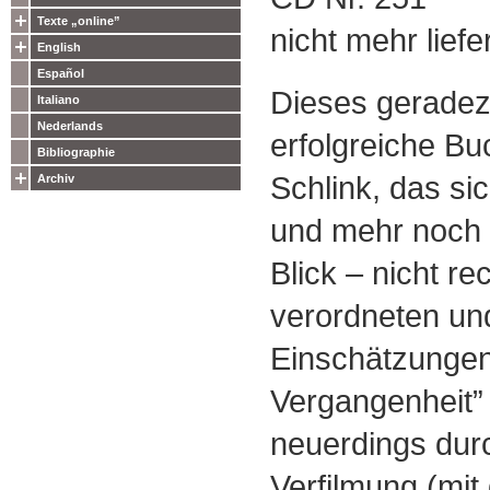
Texte „online”
nicht mehr liefe
English
Español
Dieses geradez
Italiano
Nederlands
erfolgreiche B
Bibliographie
Schlink, das si
Archiv
und mehr noch 
Blick – nicht rec
verordneten un
Einschätzungen
Vergangenheit” 
neuerdings dur
Verfilmung (mit