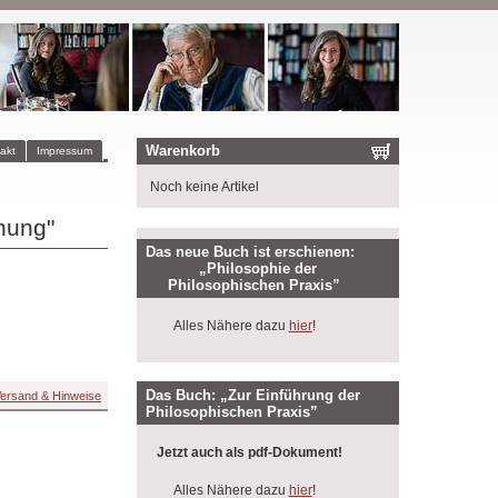
Warenkorb
akt
Impressum
Noch keine Artikel
nung"
Das neue Buch ist erschienen:
„Philosophie der
Philosophischen Praxis”
Alles Nähere dazu
hier
!
Das Buch: „Zur Einführung der
ersand & Hinweise
Philosophischen Praxis”
Jetzt auch als pdf-Dokument!
Alles Nähere dazu
hier
!