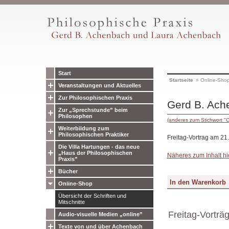
Start
Startseite
»
Online-Sho
Veranstaltungen und Aktuelles
Zur Philosophischen Praxis
Gerd B. Ach
Zur „Sprechstunde” beim
Philosophen
(anderes zum Stichwort "
Weiterbildung zum
Philosophischen Praktiker
Freitag-Vortrag am 21
Die Villa Hartungen - das neue
„Haus der Philosophischen
Näheres zum Inhalt hi
Praxis”
Bücher
Online-Shop
Übersicht der Schriften und
Mitschnitte
Freitag-Vorträ
Audio-visuelle Medien „online”
Texte von und über Achenbach