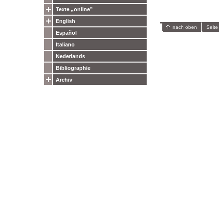
Texte „online”
English
nach oben
Seite
Español
Italiano
Nederlands
Bibliographie
Archiv