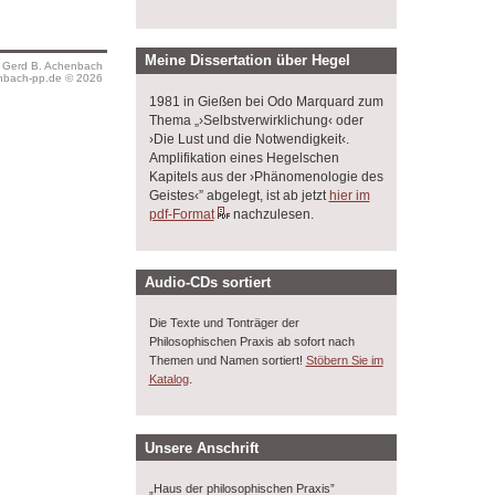
Meine Dissertation über Hegel
s Gerd B. Achenbach
bach-pp.de © 2026
1981 in Gießen bei Odo Marquard zum
Thema „›Selbstverwirklichung‹ oder
›Die Lust und die Notwendigkeit‹.
Amplifikation eines Hegelschen
Kapitels aus der ›Phänomenologie des
Geistes‹” abgelegt, ist ab jetzt
hier im
pdf-Format
nachzulesen.
Audio-CDs sortiert
Die Texte und Tonträger der
Philosophischen Praxis ab sofort nach
Themen und Namen sortiert!
Stöbern Sie im
.
Katalog
Unsere Anschrift
„Haus der philosophischen Praxis”