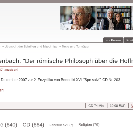
zur Person
Kont
p
»
Übersicht der Schriften und Mitschnitte
»
Texte und Tonträger
enbach: "Der römische Philosoph über die Hoff
CD" anzeigen)
. Dezember 2007 zur 2. Enzyklika von Benedikt XVI. "Spe salvi". CD Nr. 203
er!
CD 74 Min.
10,00 EUR
V
ge (640)
CD (664)
Religion (76)
Benedikt XVI. (7)