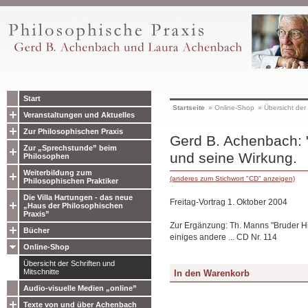
Start
Startseite
»
Online-Shop
»
Übersicht der 
Veranstaltungen und Aktuelles
Zur Philosophischen Praxis
Gerd B. Achenbach: "
Zur „Sprechstunde” beim
und seine Wirkung.
Philosophen
Weiterbildung zum
(anderes zum Stichwort "CD" anzeigen)
Philosophischen Praktiker
Die Villa Hartungen - das neue
Freitag-Vortrag 1. Oktober 2004
„Haus der Philosophischen
Praxis”
Zur Ergänzung: Th. Manns "Bruder Hi
Bücher
einiges andere ... CD Nr. 114
Online-Shop
Übersicht der Schriften und
Mitschnitte
Audio-visuelle Medien „online”
Texte von und über Achenbach