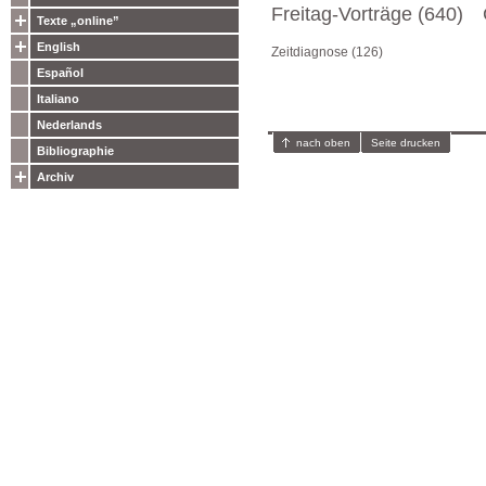
Freitag-Vorträge (640)
Texte „online”
English
Zeitdiagnose (126)
Español
Italiano
Nederlands
nach oben
Seite drucken
Bibliographie
Archiv