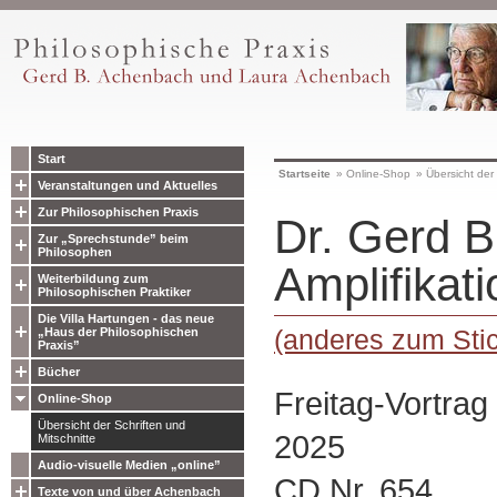
Start
Startseite
»
Online-Shop
»
Übersicht der 
Veranstaltungen und Aktuelles
Zur Philosophischen Praxis
Dr. Gerd B
Zur „Sprechstunde” beim
Philosophen
Amplifikati
Weiterbildung zum
Philosophischen Praktiker
Die Villa Hartungen - das neue
(anderes zum Sti
„Haus der Philosophischen
Praxis”
Bücher
Freitag-Vortrag
Online-Shop
Übersicht der Schriften und
2025
Mitschnitte
Audio-visuelle Medien „online”
CD Nr. 654
Texte von und über Achenbach