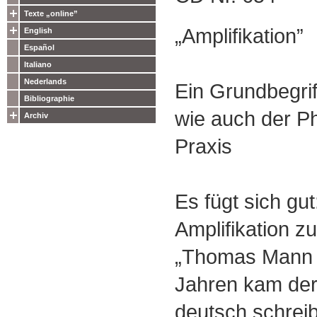
Texte „online”
„Amplifikation”
English
Español
Italiano
Nederlands
Ein Grundbegrif
Bibliographie
wie auch der P
Archiv
Praxis
Es fügt sich gu
Amplifikation z
„Thomas Mann J
Jahren kam der
deutsch schreib