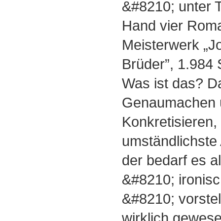
&#8210; unter
Hand vier Roma
Meisterwerk „J
Brüder”, 1.984 
Was ist das? Da
Genaumachen un
Konkretisieren,
umständlichste 
der bedarf es a
&#8210; ironis
&#8210; vorstel
wirklich gewesen