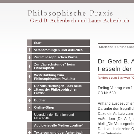
Start
Startseite
»
Online-Sho
Veranstaltungen und Aktuelles
Zur Philosophischen Praxis
Dr. Gerd B.
Zur „Sprechstunde” beim
Fesseln der
Philosophen
Weiterbildung zum
(anderes zum Stichwort "
Philosophischen Praktiker
Die Villa Hartungen - das neue
Freitag-Vortrag vom 
„Haus der Philosophischen
CD Nr. 639
Praxis”
Bücher
Anhand ausgesuchter 
Online-Shop
Darunter den Begriff d
Dazu ein Aufsatz zum 
Übersicht der Schriften und
Mitschnitte
Außerdem: „Die Aufga
hielt: „Die Verborgenh
Audio-visuelle Medien „online”
Doch auch einzelne 
Texte von und über Achenbach
Drei Beispiele: