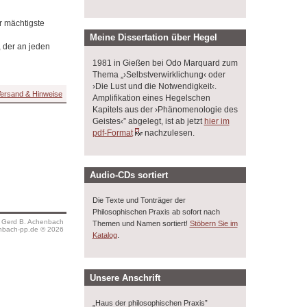
r mächtigste
Meine Dissertation über Hegel
, der an jeden
1981 in Gießen bei Odo Marquard zum
Thema „›Selbstverwirklichung‹ oder
›Die Lust und die Notwendigkeit‹.
ersand & Hinweise
Amplifikation eines Hegelschen
Kapitels aus der ›Phänomenologie des
Geistes‹” abgelegt, ist ab jetzt
hier im
pdf-Format
nachzulesen.
Audio-CDs sortiert
Die Texte und Tonträger der
Philosophischen Praxis ab sofort nach
s Gerd B. Achenbach
Themen und Namen sortiert!
Stöbern Sie im
bach-pp.de © 2026
.
Katalog
Unsere Anschrift
„Haus der philosophischen Praxis”