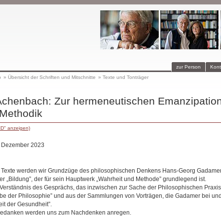
zur Person
Kont
p
»
Übersicht der Schriften und Mitschnitte
»
Texte und Tonträger
 Achenbach: Zur hermeneutischen Emanzipatio
 Methodik
CD" anzeigen)
1. Dezember 2023
Texte werden wir Grundzüge des philosophischen Denkens Hans-Georg Gadamers
er „Bildung”, der für sein Hauptwerk „Wahrheit und Methode” grundlegend ist.
Verständnis des Gesprächs, das inzwischen zur Sache der Philosophischen Praxis
be der Philosophie” und aus der Sammlungen von Vorträgen, die Gadamer bei und
eit der Gesundheit”.
Gedanken werden uns zum Nachdenken anregen.