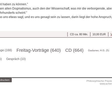
echt haben zu können.”
egen allen Dogmatismus, auch den der Wissenschaft, was mir die verborgenste, abe
rhunderts scheint.”
as uns etwas sagt, und es uns gesagt sein zu lassen, darin liegt der hohe Anspruch
CD ca. 80 Min.
10,00 EUR
V
Freitag-Vorträge (640)
CD (664)
äge (168)
Gadamer, H.G. (5)
6)
Gespräch (10)
 drucken
Philosophische Praxi
www.achen