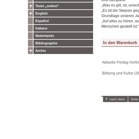
„Was es gilt, ist, unr
Texte „online”
„Es ist die Skepsis g
English
Grundlage unseres Jah
„Auf alles zu hören, w
Español
Menschen gestellt ist.”
Italiano
Nederlands
Bibliographie
Archiv
Aktuelle Freitag-Vortr
Bildung und Kultur (3
nach oben
Seite