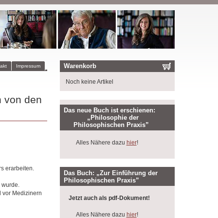
Warenkorb
akt
Impressum
Noch keine Artikel
n von den
Das neue Buch ist erschienen:
„Philosophie der
Philosophischen Praxis”
Alles Nähere dazu
hier
!
 erarbeiten.
Das Buch: „Zur Einführung der
Philosophischen Praxis”
 wurde.
 vor Medizinern
Jetzt auch als pdf-Dokument!
Alles Nähere dazu
hier
!