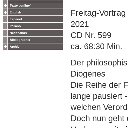
Texte „online”
Freitag-Vortra
English
Español
2021
Italiano
CD Nr. 599
Nederlands
Bibliographie
ca. 68:30 Min.
Archiv
Der philosophis
Diogenes
Die Reihe der F
lange pausiert -
welchen Verordn
Doch nun geht e