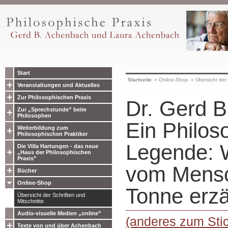
Start
Startseite
»
Online-Shop
»
Übersicht der 
Veranstaltungen und Aktuelles
Zur Philosophischen Praxis
Dr. Gerd B
Zur „Sprechstunde” beim
Philosophen
Ein Philos
Weiterbildung zum
Philosophischen Praktiker
Legende: 
Die Villa Hartungen - das neue
„Haus der Philosophischen
Praxis”
vom Mensc
Bücher
Online-Shop
Tonne erzä
Übersicht der Schriften und
Mitschnitte
Audio-visuelle Medien „online”
(anderes zum Sti
Texte von und über Achenbach