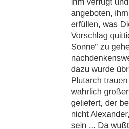
ihm verfügt un
angeboten, ihm
erfüllen, was D
Vorschlag quitti
Sonne” zu gehe
nachdenkenswe
dazu wurde übri
Plutarch trauen
wahrlich großen
geliefert, der 
nicht Alexander
sein ... Da wuß