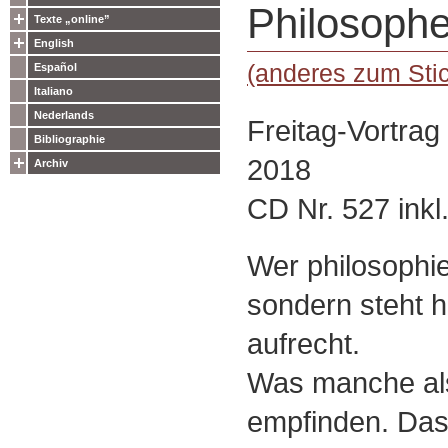
Philosophe
Texte „online”
English
(anderes zum Sti
Español
Italiano
Nederlands
Freitag-Vortrag
Bibliographie
2018
Archiv
CD Nr. 527 inkl
Wer philosophier
sondern steht h
aufrecht.
Was manche al
empfinden. Das 