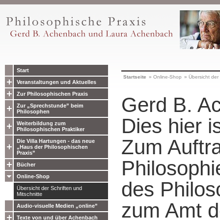
Start
Startseite
»
Online-Shop
»
Übersicht der 
Veranstaltungen und Aktuelles
Zur Philosophischen Praxis
Gerd B. A
Zur „Sprechstunde” beim
Philosophen
Dies hier is
Weiterbildung zum
Philosophischen Praktiker
Zum Auftra
Die Villa Hartungen - das neue
„Haus der Philosophischen
Praxis”
Philosophi
Bücher
Online-Shop
des Philos
Übersicht der Schriften und
Mitschnitte
zum Amt d
Audio-visuelle Medien „online”
Texte von und über Achenbach