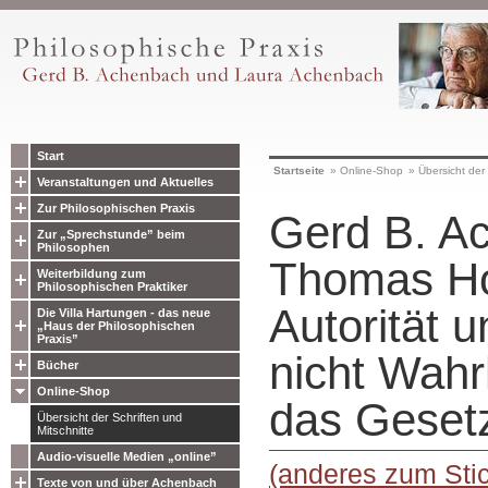
Start
Startseite
»
Online-Shop
»
Übersicht der 
Veranstaltungen und Aktuelles
Zur Philosophischen Praxis
Gerd B. A
Zur „Sprechstunde” beim
Philosophen
Thomas H
Weiterbildung zum
Philosophischen Praktiker
Autorität 
Die Villa Hartungen - das neue
„Haus der Philosophischen
Praxis”
nicht Wahr
Bücher
Online-Shop
das Geset
Übersicht der Schriften und
Mitschnitte
Audio-visuelle Medien „online”
(anderes zum Sti
Texte von und über Achenbach