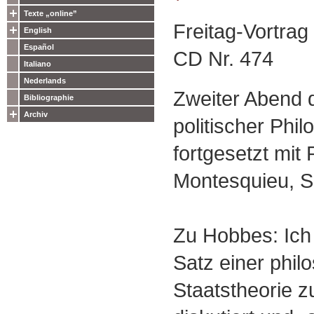
Texte „online”
Freitag-Vortra
English
Español
CD Nr. 474
Italiano
Nederlands
Zweiter Abend 
Bibliographie
Archiv
politischer Phil
fortgesetzt mit
Montesquieu, So
Zu Hobbes: Ich
Satz einer phil
Staatstheorie 