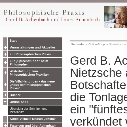
Start
Startseite
»
Online-Shop
»
Übersicht der 
Veranstaltungen und Aktuelles
Zur Philosophischen Praxis
Gerd B. A
Zur „Sprechstunde” beim
Philosophen
Nietzsche 
Weiterbildung zum
Philosophischen Praktiker
Botschafte
Die Villa Hartungen - das neue
„Haus der Philosophischen
Praxis”
die Tonlage
Bücher
Online-Shop
ein "fünft
Übersicht der Schriften und
Mitschnitte
verkündet 
Audio-visuelle Medien „online”
Texte von und über Achenbach