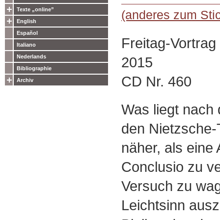
Texte „online”
(anderes zum Sti
English
Español
Freitag-Vortra
Italiano
Nederlands
2015
Bibliographie
CD Nr. 460
Archiv
Was liegt nach
den Nietzsche-T
näher, als eine
Conclusio zu v
Versuch zu wag
Leichtsinn aus