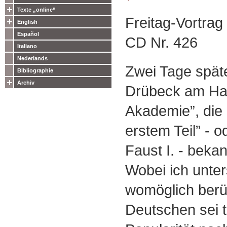
Texte „online”
Freitag-Vortra
English
Español
CD Nr. 426
Italiano
Nederlands
Zwei Tage späte
Bibliographie
Archiv
Drübeck am Har
Akademie”, die 
erstem Teil” - o
Faust I. - beka
Wobei ich unter
womöglich ber
Deutschen sei t