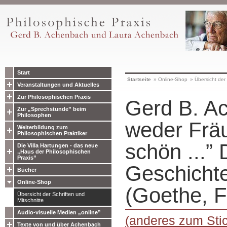
Start
Startseite
»
Online-Shop
»
Übersicht der 
Veranstaltungen und Aktuelles
Zur Philosophischen Praxis
Gerd B. Ac
Zur „Sprechstunde” beim
Philosophen
weder Fräu
Weiterbildung zum
Philosophischen Praktiker
schön ...” 
Die Villa Hartungen - das neue
„Haus der Philosophischen
Praxis”
Geschichte
Bücher
Online-Shop
(Goethe, F
Übersicht der Schriften und
Mitschnitte
Audio-visuelle Medien „online”
(anderes zum Sti
Texte von und über Achenbach