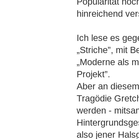
Popularität noc
hinreichend ve
Ich lese es geg
„Striche”, mit 
„Moderne als m
Projekt”.
Aber an diesem 
Tragödie Gretc
werden - mitsa
Hintergrundsge
also jener Halsg