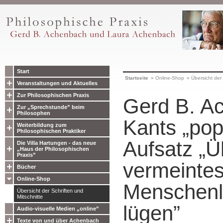
Start
Startseite
»
Online-Shop
»
Übersicht der 
Veranstaltungen und Aktuelles
Zur Philosophischen Praxis
Gerd B. A
Zur „Sprechstunde” beim
Philosophen
Kants „pop
Weiterbildung zum
Philosophischen Praktiker
Aufsatz „Ü
Die Villa Hartungen - das neue
„Haus der Philosophischen
Praxis”
vermeintes
Bücher
Online-Shop
Menschenl
Übersicht der Schriften und
Mitschnitte
lügen”
Audio-visuelle Medien „online”
Texte von und über Achenbach