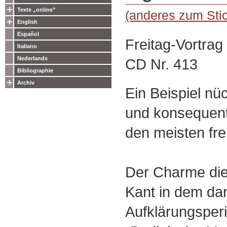
Texte „online”
(anderes zum Sti
English
Español
Freitag-Vortrag
Italiano
Nederlands
CD Nr. 413
Bibliographie
Archiv
Ein Beispiel nü
und konsequen
den meisten frei
Der Charme die
Kant in dem da
Aufklärungsper