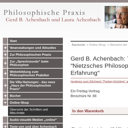
Start
Startseite
»
Online-Shop
»
Übersicht der 
Veranstaltungen und Aktuelles
Zur Philosophischen Praxis
Gerd B. Achenbach:
Zur „Sprechstunde” beim
"Nietzsches Philosop
Philosophen
Erfahrung"
Weiterbildung zum
Philosophischen Praktiker
(anderes zum Stichwort "Freitag-Vorträge" 
Die Villa Hartungen - das neue
„Haus der Philosophischen
Praxis”
Ein Freitag-Vortrag
Broschüre Nr. 88
Bücher
Online-Shop
Übersicht der Schriften und
Mitschnitte
Audio-visuelle Medien „online”
Texte von und über Achenbach