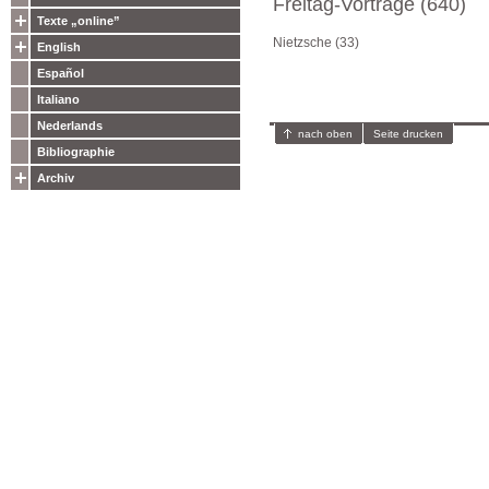
Freitag-Vorträge (640)
Texte „online”
Nietzsche (33)
English
Español
Italiano
Nederlands
nach oben
Seite drucken
Bibliographie
Archiv