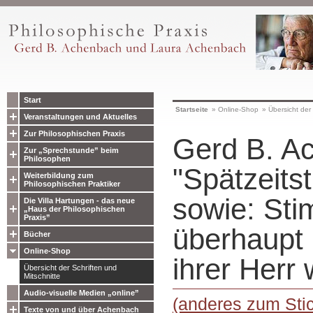
Start
Startseite
»
Online-Shop
»
Übersicht der 
Veranstaltungen und Aktuelles
Zur Philosophischen Praxis
Gerd B. A
Zur „Sprechstunde” beim
Philosophen
"Spätzeits
Weiterbildung zum
Philosophischen Praktiker
sowie: St
Die Villa Hartungen - das neue
„Haus der Philosophischen
Praxis”
überhaupt
Bücher
Online-Shop
ihrer Herr 
Übersicht der Schriften und
Mitschnitte
Audio-visuelle Medien „online”
(anderes zum Stic
Texte von und über Achenbach