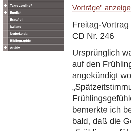
Vorträge" anzeige
Texte „online”
English
Español
Freitag-Vortra
Italiano
CD Nr. 246
Nederlands
Bibliographie
Archiv
Ursprünglich wa
auf den Frühling
angekündigt wo
„Spätzeitstimm
Frühlingsgefüh
bemerkte ich be
bald, daß die G