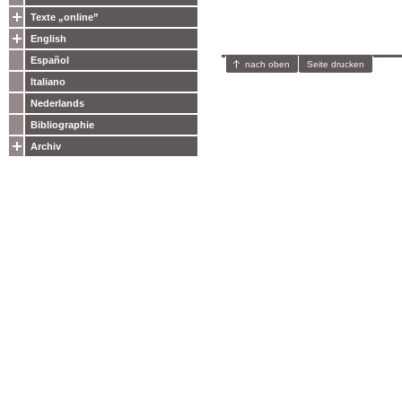
Texte „online”
English
Español
nach oben
Seite drucken
Italiano
Nederlands
Bibliographie
Archiv