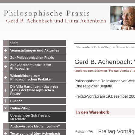
Start
Startseite
»
Online-Shop
»
Übersicht der 
Veranstaltungen und Aktuelles
Zur Philosophischen Praxis
Gerd B. Achenbach: 
Zur „Sprechstunde” beim
Philosophen
(anderes zum Stichwort "Freitag-Vorträge" 
Weiterbildung zum
Philosophischen Praktiker
Philosophische Reflexionen vor We
Erbe religiöser Begriffe
Die Villa Hartungen - das neue
„Haus der Philosophischen
Praxis”
Freitag-Vortrag am 19.Dezember 200
Bücher
Online-Shop
Übersicht der Schriften und
Mitschnitte
Audio-visuelle Medien „online”
Freitag-Vorträg
Religion (76)
Texte von und über Achenbach