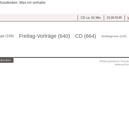
chzudenken. Was ich vorhabe.
CD ca. 61 Min.
10,00 EUR
V
Freitag-Vorträge (640)
CD (664)
äge (168)
Zeitdiagnose (126)
 drucken
Philosophische Praxi
www.achen