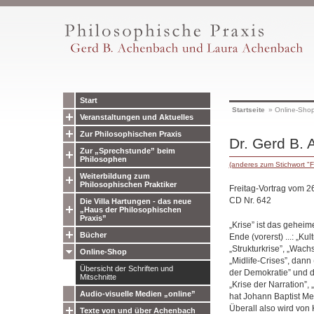
Start
Startseite
»
Online-Sho
Veranstaltungen und Aktuelles
Zur Philosophischen Praxis
Dr. Gerd B. 
Zur „Sprechstunde” beim
Philosophen
(anderes zum Stichwort "F
Weiterbildung zum
Philosophischen Praktiker
Freitag-Vortrag vom 2
CD Nr. 642
Die Villa Hartungen - das neue
„Haus der Philosophischen
Praxis”
„Krise” ist das gehei
Bücher
Ende (vorerst) ...: „Ku
„Strukturkrise”, „Wachs
Online-Shop
„Midlife-Crises”, dann 
Übersicht der Schriften und
der Demokratie” und des
Mitschnitte
„Krise der Narration”, 
Audio-visuelle Medien „online”
hat Johann Baptist Met
Überall also wird von 
Texte von und über Achenbach