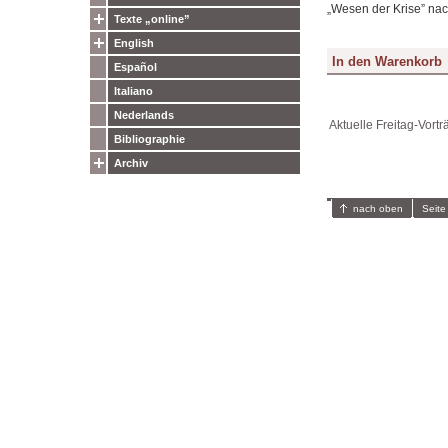
„Wesen der Krise” na
Texte „online”
English
Español
Italiano
Nederlands
Aktuelle Freitag-Vortr
Bibliographie
Archiv
nach oben
Seite