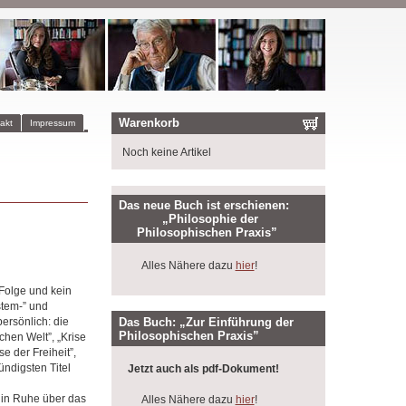
Warenkorb
akt
Impressum
Noch keine Artikel
Das neue Buch ist erschienen:
„Philosophie der
Philosophischen Praxis”
Alles Nähere dazu
hier
!
 Folge und kein
ystem-” und
Das Buch: „Zur Einführung der
persönlich: die
Philosophischen Praxis”
ichen Welt”, „Krise
e der Freiheit”,
ündigsten Titel
Jetzt auch als pdf-Dokument!
l in Ruhe über das
Alles Nähere dazu
hier
!