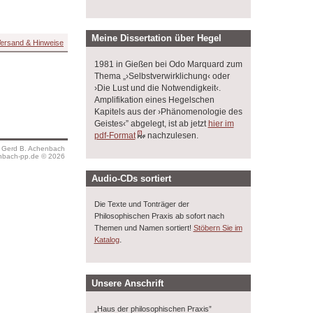
Meine Dissertation über Hegel
ersand & Hinweise
1981 in Gießen bei Odo Marquard zum
Thema „›Selbstverwirklichung‹ oder
›Die Lust und die Notwendigkeit‹.
Amplifikation eines Hegelschen
Kapitels aus der ›Phänomenologie des
Geistes‹” abgelegt, ist ab jetzt
hier im
pdf-Format
nachzulesen.
s Gerd B. Achenbach
bach-pp.de © 2026
Audio-CDs sortiert
Die Texte und Tonträger der
Philosophischen Praxis ab sofort nach
Themen und Namen sortiert!
Stöbern Sie im
.
Katalog
Unsere Anschrift
„Haus der philosophischen Praxis”