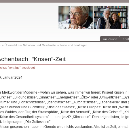
zur Person
Kont
p
»
Übersicht der Schriften und Mitschnitte
»
Texte und Tonträger
Achenbach: "Krisen"-Zeit
reitag-Vorträge" anzeigen)
6. Januar 2024
me Merkwort der Moderne - wohin wir sehen, was immer wir hören: Krisen! Krisen in
lturkrise”, „Bildungskrise”, „Sinnkrise” „Energiekrise”, „Öko-” oder „Umweltkrise”. „S
tums-” und „Fortschrittskrise”, „Identitätskrise”, „Autoritätskrise”, „Lebenskrise” und 
(alles Aufsatz und Buchtitel!): „Krise des Staates”, „Krise Europas”, Krise der „Westl
 Waldes, der Flur, der Stratosphäre, „Krise der Vernunft”, „Krise des Geistes”, „Kris
„Krise des Gesundheitssystems” - ... und jetzt? „Klimakrise”! Den originellsten, tiefgr
z beigetragen: „Die Gotteskrise”.
Krisen gesprochen - aber im Gerede wird nichts verstanden. Also ist es Zeit, einma