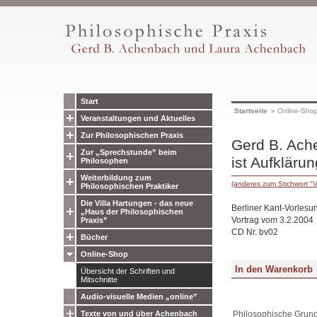
Start
Startseite
»
Online-Sho
Veranstaltungen und Aktuelles
Zur Philosophischen Praxis
Gerd B. Ach
Zur „Sprechstunde” beim
ist Aufklärun
Philosophen
Weiterbildung zum
(anderes zum Stichwort "
Philosophischen Praktiker
Die Villa Hartungen - das neue
Berliner Kant-Vorlesu
„Haus der Philosophischen
Vortrag vom 3.2.2004
Praxis”
CD Nr. bv02
Bücher
Online-Shop
Übersicht der Schriften und
Mitschnitte
Audio-visuelle Medien „online”
Texte von und über Achenbach
Philosophische Grund