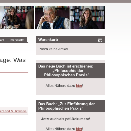
Warenkorb
akt
Impressum
Noch keine Artikel
rage: Was
Das neue Buch ist erschienen:
„Philosophie der
Philosophischen Praxis”
Alles Nähere dazu
hier
!
Das Buch: „Zur Einführung der
Philosophischen Praxis”
ersand & Hinweise
Jetzt auch als pdf-Dokument!
Alles Nähere dazu
hier
!