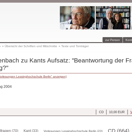
zur Person
Kont
p
»
Übersicht der Schriften und Mitschnitte
»
Texte und Tonträger
enbach zu Kants Aufsatz: "Beantwortung der F
g?"
Vorlesungen Lessinghochschule Berlin" anzeigen)
ng 2004
CD
10,00 EUR
V
CD (664)
fragen (70)
Kant (33)
Vorlesungen Lessinghochschule Berlin (23)