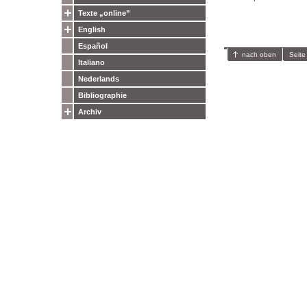
Texte „online”
English
Español
nach oben
Seite
Italiano
Nederlands
Bibliographie
Archiv