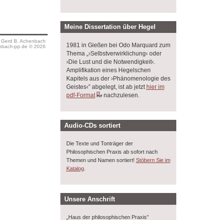
Meine Dissertation über Hegel
s Gerd B. Achenbach
1981 in Gießen bei Odo Marquard zum
bach-pp.de © 2026
Thema „›Selbstverwirklichung‹ oder
›Die Lust und die Notwendigkeit‹.
Amplifikation eines Hegelschen
Kapitels aus der ›Phänomenologie des
Geistes‹” abgelegt, ist ab jetzt
hier im
pdf-Format
nachzulesen.
Audio-CDs sortiert
Die Texte und Tonträger der
Philosophischen Praxis ab sofort nach
Themen und Namen sortiert!
Stöbern Sie im
.
Katalog
Unsere Anschrift
„Haus der philosophischen Praxis”