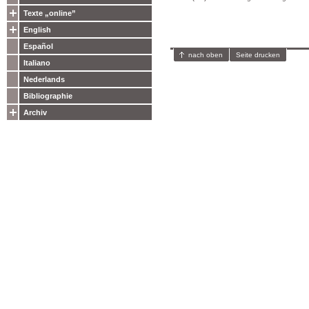
Texte „online”
English
Español
nach oben
Seite drucken
Italiano
Nederlands
Bibliographie
Archiv