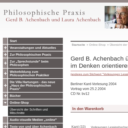
Start
Startseite
»
Online-Shop
»
Übersicht der 
Veranstaltungen und Aktuelles
Zur Philosophischen Praxis
Gerd B. Achenbach ü
Zur „Sprechstunde” beim
im Denken orientiere
Philosophen
Weiterbildung zum
(anderes zum Stichwort "Vorlesungen Lessi
Philosophischen Praktiker
Die Villa Hartungen - das neue
Berliner Kant-Vorlesung 2004
„Haus der Philosophischen
Vortrag vom 25.2.2004
Praxis”
CD Nr. bv12
Bücher
Online-Shop
Übersicht der Schriften und
Mitschnitte
Audio-visuelle Medien „online”
Texte von und über Achenbach
Kant (33)
Vorlesungen Lessinghochsch