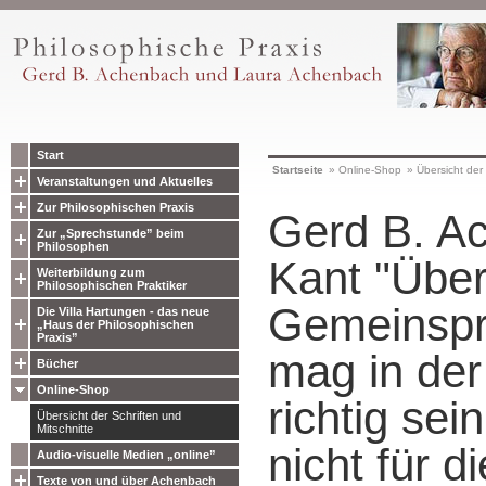
Start
Startseite
»
Online-Shop
»
Übersicht der 
Veranstaltungen und Aktuelles
Zur Philosophischen Praxis
Gerd B. A
Zur „Sprechstunde” beim
Philosophen
Kant "Übe
Weiterbildung zum
Philosophischen Praktiker
Gemeinspr
Die Villa Hartungen - das neue
„Haus der Philosophischen
Praxis”
mag in der
Bücher
Online-Shop
richtig sei
Übersicht der Schriften und
Mitschnitte
nicht für d
Audio-visuelle Medien „online”
Texte von und über Achenbach