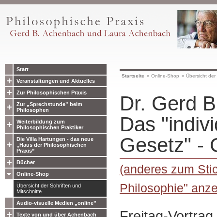
Start
Startseite
»
Online-Shop
»
Übersicht der 
Veranstaltungen und Aktuelles
Zur Philosophischen Praxis
Dr. Gerd B
Zur „Sprechstunde” beim
Philosophen
Das "indivi
Weiterbildung zum
Philosophischen Praktiker
Gesetz" -
Die Villa Hartungen - das neue
„Haus der Philosophischen
Praxis”
Bücher
(anderes zum Sti
Online-Shop
Philosophie" anze
Übersicht der Schriften und
Mitschnitte
Audio-visuelle Medien „online”
Freitag-Vortra
Texte von und über Achenbach