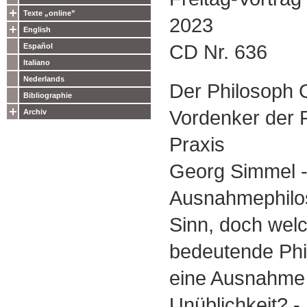
Texte „online”
2023
English
CD Nr. 636
Español
Italiano
Nederlands
Der Philosoph 
Bibliographie
Vordenker der 
Archiv
Praxis
Georg Simmel -
Ausnahmephilo
Sinn, doch welc
bedeutende Phi
eine Ausnahme
Unüblichkeit? -