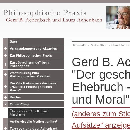
Start
Startseite
»
Online-Shop
»
Übersicht der 
Veranstaltungen und Aktuelles
Zur Philosophischen Praxis
Gerd B. A
Zur „Sprechstunde” beim
Philosophen
"Der gesch
Weiterbildung zum
Philosophischen Praktiker
Ehebruch -
Die Villa Hartungen - das neue
„Haus der Philosophischen
Praxis”
und Moral"
Bücher
Online-Shop
Übersicht der Schriften und
(anderes zum Stic
Mitschnitte
Audio-visuelle Medien „online”
Aufsätze" anzeig
Texte von und über Achenbach