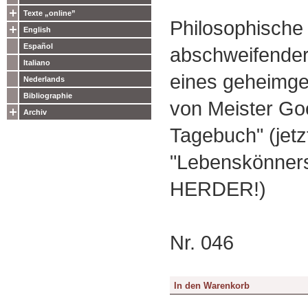
Texte „online”
Philosophische
English
Español
abschweifender
Italiano
eines geheimge
Nederlands
Bibliographie
von Meister Go
Archiv
Tagebuch" (jetzt
"Lebenskönners
HERDER!)
Nr. 046