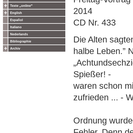
Texte „online”
2014
English
CD Nr. 433
Español
Italiano
Nederlands
Die Alten sagte
Bibliographie
halbe Leben.” N
Archiv
„Achtundsechzi
Spießer! -
waren schon mi
zufrieden ... - 
Ordnung wurde 
Fehler. Denn d