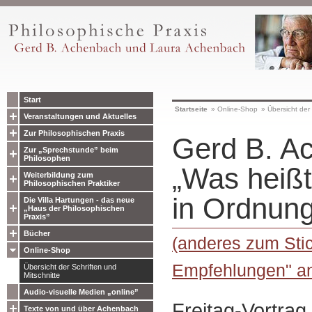
Start
Startseite
»
Online-Shop
»
Übersicht der 
Veranstaltungen und Aktuelles
Zur Philosophischen Praxis
Gerd B. A
Zur „Sprechstunde” beim
Philosophen
„Was heißt
Weiterbildung zum
Philosophischen Praktiker
in Ordnung
Die Villa Hartungen - das neue
„Haus der Philosophischen
Praxis”
Bücher
(anderes zum Sti
Online-Shop
Empfehlungen" a
Übersicht der Schriften und
Mitschnitte
Audio-visuelle Medien „online”
Freitag-Vortra
Texte von und über Achenbach