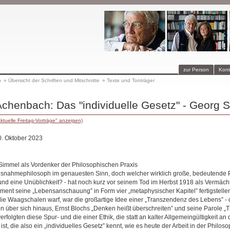
zur Person
Kont
p
»
Übersicht der Schriften und Mitschnitte
»
Texte und Tonträger
Achenbach: Das "individuelle Gesetz" - Georg 
ktuelle Freitag-Vorträge" anzeigen)
0. Oktober 2023
Simmel als Vordenker der Philosophischen Praxis
usnahmephilosoph im genauesten Sinn, doch welcher wirklich große, bedeutende 
nd eine Unüblichkeit? - hat noch kurz vor seinem Tod im Herbst 1918 als Vermäch
ment seine „Lebensanschauung” in Form vier „metaphysischer Kapitel” fertigstelle
n die Waagschalen warf, war die großartige Idee einer „Transzendenz des Lebens” -
n über sich hinaus, Ernst Blochs „Denken heißt überschreiten” und seine Parole „
folgten diese Spur- und die einer Ethik, die statt an kalter Allgemeingültigkeit an
rt ist, die also ein „individuelles Gesetz” kennt, wie es heute der Arbeit in der Philo