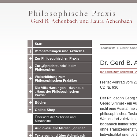
Start
Startseite
»
Online-Sho
Veranstaltungen und Aktuelles
Zur Philosophischen Praxis
Dr. Gerd B. 
Zur „Sprechstunde” beim
Philosophen
(anderes zum Stichwort "A
Weiterbildung zum
Philosophischen Praktiker
Freitag-Vortrag vom 2
CD Nr. 636
Die Villa Hartungen - das neue
„Haus der Philosophischen
Praxis”
Der Philosoph Georg 
Bücher
Georg Simmel - ein A
nicht eine Ausnahme u
Online-Shop
philosophisches Testa
Übersicht der Schriften und
Was er dort zuletzt i
Mitschnitte
ist danach immer scho
Audio-visuelle Medien „online”
ohne Transzendenz” ver
Individualität orientie
Texte von und über Achenbach