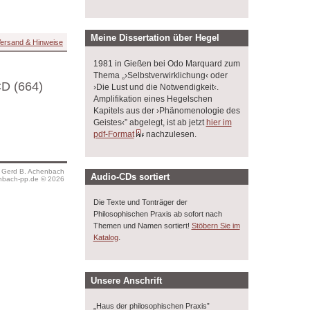
Meine Dissertation über Hegel
ersand & Hinweise
1981 in Gießen bei Odo Marquard zum
Thema „›Selbstverwirklichung‹ oder
D (664)
›Die Lust und die Notwendigkeit‹.
Amplifikation eines Hegelschen
Kapitels aus der ›Phänomenologie des
Geistes‹” abgelegt, ist ab jetzt
hier im
pdf-Format
nachzulesen.
s Gerd B. Achenbach
Audio-CDs sortiert
bach-pp.de © 2026
Die Texte und Tonträger der
Philosophischen Praxis ab sofort nach
Themen und Namen sortiert!
Stöbern Sie im
.
Katalog
Unsere Anschrift
„Haus der philosophischen Praxis”