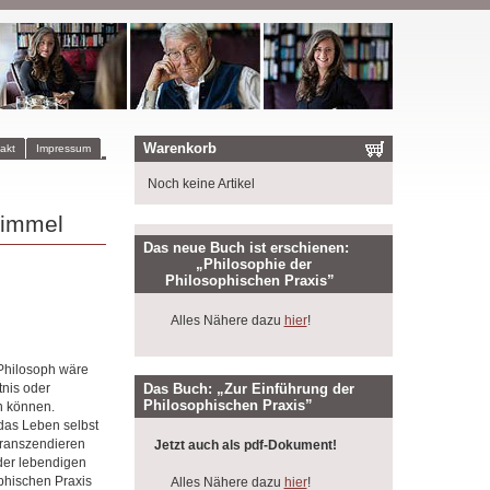
Warenkorb
akt
Impressum
Noch keine Artikel
Simmel
Das neue Buch ist erschienen:
„Philosophie der
Philosophischen Praxis”
Alles Nähere dazu
hier
!
Philosoph wäre
Das Buch: „Zur Einführung der
tnis oder
Philosophischen Praxis”
n können.
 das Leben selbst
Transzendieren
Jetzt auch als pdf-Dokument!
 der lebendigen
sophischen Praxis
Alles Nähere dazu
hier
!