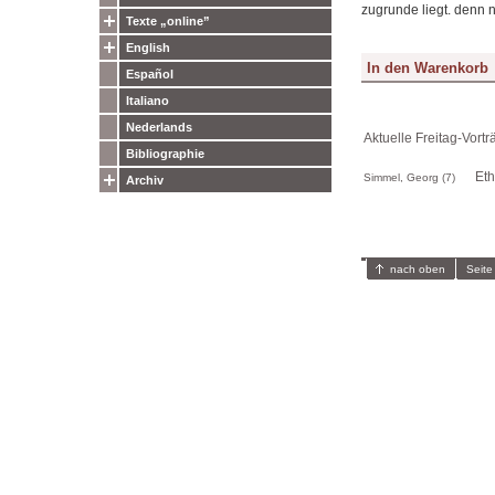
zugrunde liegt. denn 
Texte „online”
English
Español
Italiano
Nederlands
Aktuelle Freitag-Vortr
Bibliographie
Eth
Simmel, Georg (7)
Archiv
nach oben
Seite