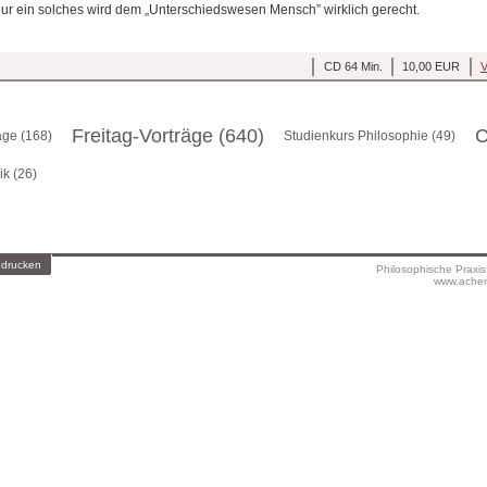
nur ein solches wird dem „Unterschiedswesen Mensch” wirklich gerecht.
CD 64 Min.
10,00 EUR
V
Freitag-Vorträge (640)
C
äge (168)
Studienkurs Philosophie (49)
ik (26)
 drucken
Philosophische Praxi
www.achen