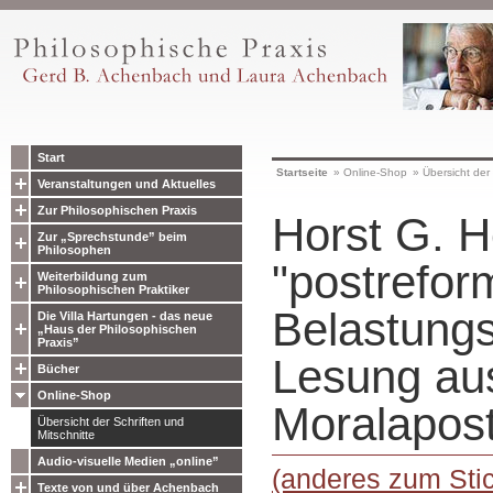
Start
Startseite
»
Online-Shop
»
Übersicht der 
Veranstaltungen und Aktuelles
Zur Philosophischen Praxis
Horst G. 
Zur „Sprechstunde” beim
Philosophen
"postrefor
Weiterbildung zum
Philosophischen Praktiker
Belastungs
Die Villa Hartungen - das neue
„Haus der Philosophischen
Praxis”
Lesung au
Bücher
Online-Shop
Moralapost
Übersicht der Schriften und
Mitschnitte
Audio-visuelle Medien „online”
(anderes zum Stic
Texte von und über Achenbach