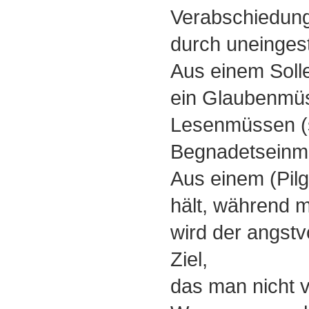
Verabschiedung
durch uneingest
Aus einem Soll
ein Glaubenmüss
Lesenmüssen (so
Begnadetseinmü
Aus einem (Pilg
hält, während m
wird der angstvo
Ziel,
das man nicht v