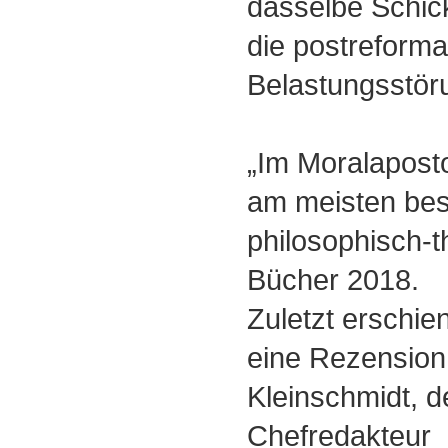
dasselbe Schic
die postreforma
Belastungsstör
„Im Moralaposto
am meisten be
philosophisch-
Bücher 2018.
Zuletzt erschi
eine Rezension
Kleinschmidt, 
Chefredakteur