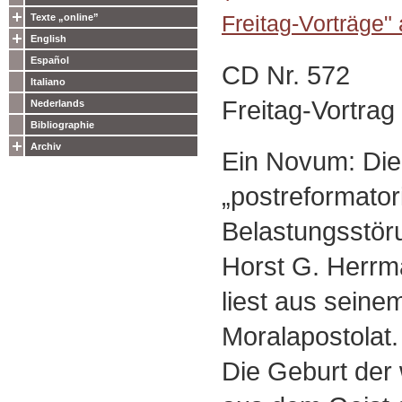
Freitag-Vorträge"
Texte „online”
English
Español
CD Nr. 572
Italiano
Freitag-Vortrag
Nederlands
Bibliographie
Archiv
Ein Novum: Die
„postreformator
Belastungsstöru
Horst G. Herrma
liest aus seine
Moralapostolat.
Die Geburt der 