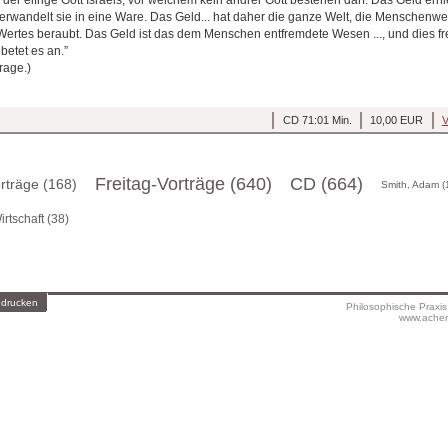
rwandelt sie in eine Ware. Das Geld... hat daher die ganze Welt, die Menschenwelt
Wertes beraubt. Das Geld ist das dem Menschen entfremdete Wesen ..., und dies 
betet es an.”
rage.)
CD 71:01 Min.
10,00 EUR
V
Freitag-Vorträge (640)
CD (664)
orträge (168)
Smith, Adam (
irtschaft (38)
 drucken
Philosophische Praxi
www.achen