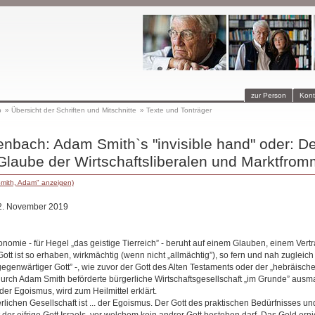
zur Person
Kont
p
»
Übersicht der Schriften und Mitschnitte
»
Texte und Tonträger
nbach: Adam Smith`s "invisible hand" oder: De
Glaube der Wirtschaftsliberalen und Marktfro
Smith, Adam" anzeigen)
22. November 2019
omie - für Hegel „das geistige Tierreich” - beruht auf einem Glauben, einem Vert
Gott ist so erhaben, wirkmächtig (wenn nicht „allmächtig”), so fern und nah zugleich 
gegenwärtiger Gott” -, wie zuvor der Gott des Alten Testaments oder der „hebräische
urch Adam Smith beförderte bürgerliche Wirtschaftsgesellschaft „im Grunde” ausma
der Egoismus, wird zum Heilmittel erklärt.
rlichen Gesellschaft ist ... der Egoismus. Der Gott des praktischen Bedürfnisses un
 der eifrige Gott Israels, vor welchem kein andrer Gott bestehen darf. Das Geld ernie