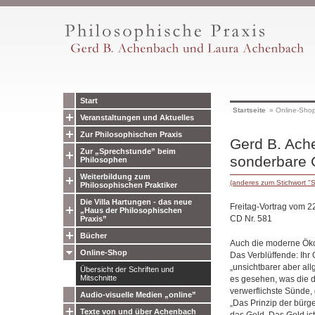
Start
Startseite
»
Online-Sho
Veranstaltungen und Aktuelles
Zur Philosophischen Praxis
Gerd B. Ache
Zur „Sprechstunde” beim
sonderbare 
Philosophen
Weiterbildung zum
(anderes zum Stichwort "
Philosophischen Praktiker
Die Villa Hartungen - das neue
Freitag-Vortrag vom 
„Haus der Philosophischen
CD Nr. 581
Praxis”
Bücher
Auch die moderne Ökon
Online-Shop
Das Verblüffende: Ihr 
„unsichtbarer aber all
Übersicht der Schriften und
Mitschnitte
es gesehen, was die d
verwerflichste Sünde, 
Audio-visuelle Medien „online”
„Das Prinzip der bürge
Texte von und über Achenbach
das Geld. Das Geld ist