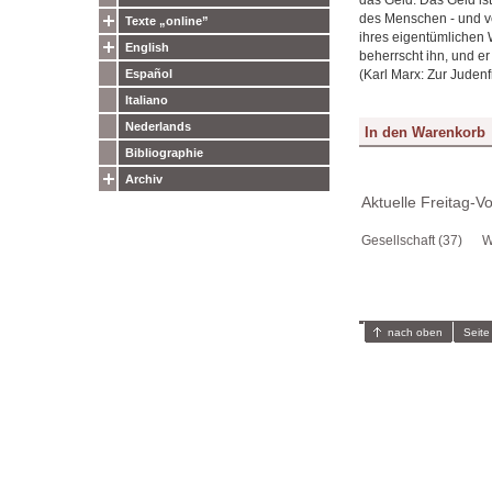
des Menschen - und ve
Texte „online”
ihres eigentümlichen 
English
beherrscht ihn, und er 
(Karl Marx: Zur Judenf
Español
Italiano
Nederlands
Bibliographie
Archiv
Aktuelle Freitag-V
Gesellschaft (37)
W
nach oben
Seite