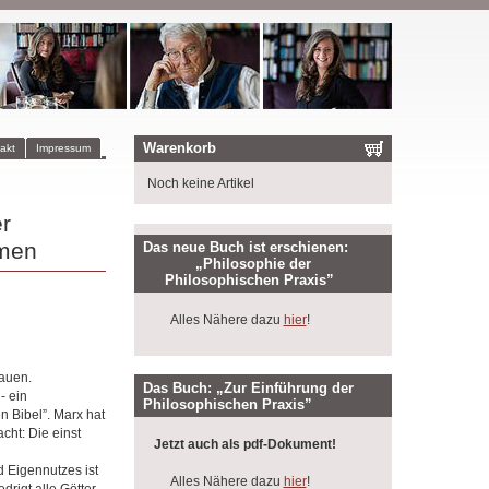
Warenkorb
akt
Impressum
Noch keine Artikel
r
mmen
Das neue Buch ist erschienen:
„Philosophie der
Philosophischen Praxis”
Alles Nähere dazu
hier
!
rauen.
Das Buch: „Zur Einführung der
- ein
Philosophischen Praxis”
n Bibel”. Marx hat
cht: Die einst
Jetzt auch als pdf-Dokument!
d Eigennutzes ist
Alles Nähere dazu
hier
!
drigt alle Götter