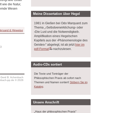
 wie die Natur,
fremde Wesen
Meine Dissertation über Hegel
1981 in Gießen bei Odo Marquard zum
Thema „›Selbstverwirklichung‹ oder
ersand & Hinweise
›Die Lust und die Notwendigkeit‹.
Amplifikation eines Hegelschen
Kapitels aus der ›Phänomenologie des
Geistes‹” abgelegt, ist ab jetzt
hier im
1)
pdf-Format
nachzulesen.
Audio-CDs sortiert
Die Texte und Tonträger der
s Gerd B. Achenbach
Philosophischen Praxis ab sofort nach
bach-pp.de © 2026
Themen und Namen sortiert!
Stöbern Sie im
.
Katalog
Unsere Anschrift
„Haus der philosophischen Praxis”