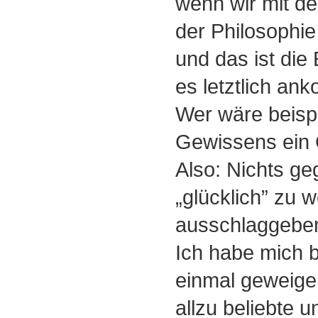
wenn wir mit de
der Philosophi
und das ist die
es letztlich an
Wer wäre beisp
Gewissens ein 
Also: Nichts ge
„glücklich” zu 
ausschlaggebe
Ich habe mich b
einmal geweiger
allzu beliebte u