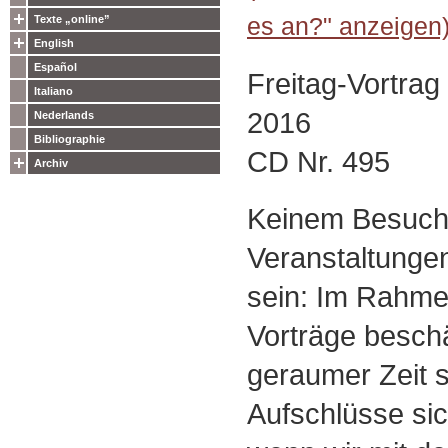
es an?" anzeigen
Texte „online”
English
Español
Freitag-Vortra
Italiano
2016
Nederlands
Bibliographie
CD Nr. 495
Archiv
Keinem Besuch
Veranstaltunge
sein: Im Rahme
Vorträge beschä
geraumer Zeit 
Aufschlüsse si