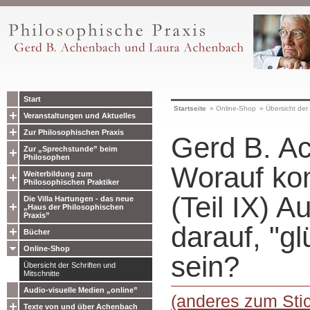
Start
Startseite
»
Online-Shop
»
Übersicht der 
Veranstaltungen und Aktuelles
Zur Philosophischen Praxis
Gerd B. A
Zur „Sprechstunde” beim
Philosophen
Worauf ko
Weiterbildung zum
Philosophischen Praktiker
(Teil IX) A
Die Villa Hartungen - das neue
„Haus der Philosophischen
Praxis”
darauf, "gl
Bücher
Online-Shop
sein?
Übersicht der Schriften und
Mitschnitte
Audio-visuelle Medien „online”
(anderes zum Sti
Texte von und über Achenbach