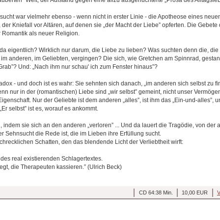
ucht war vielmehr ebenso - wenn nicht in erster Linie - die Apotheose eines neue
der Kniefall vor Altären, auf denen sie „der Macht der Liebe” opferten. Die Gebet
Romantik als neuer Religion.
a eigentlich? Wirklich nur darum, die Liebe zu lieben? Was suchten denn die, die
 im anderen, im Geliebten, vergingen? Die sich, wie Gretchen am Spinnrad, gestan
s Grab”? Und: „Nach ihm nur schau' ich zum Fenster hinaus”?
adox - und doch ist es wahr: Sie sehnten sich danach, „im anderen sich selbst zu fi
nn nur in der (romantischen) Liebe sind „wir selbst” gemeint, nicht unser Vermöge
igenschaft. Nur der Geliebte ist dem anderen „alles”, ist ihm das „Ein-und-alles”, u
. „Er selbst” ist es, worauf es ankommt.
, indem sie sich an den anderen „verloren” ... Und da lauert die Tragödie, von der
r Sehnsucht die Rede ist, die im Lieben ihre Erfüllung sucht.
schrecklichen Schatten, den das blendende Licht der Verliebtheit wirft:
r des real existierenden Schlagertextes.
gt, die Therapeuten kassieren.” (Ulrich Beck)
CD 64:38 Min.
10,00 EUR
V