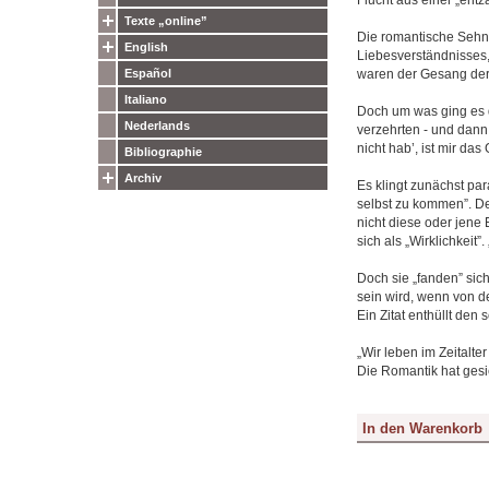
Texte „online”
Die romantische Sehns
English
Liebesverständnisses, 
waren der Gesang der 
Español
Italiano
Doch um was ging es d
Nederlands
verzehrten - und dann
nicht hab’, ist mir da
Bibliographie
Archiv
Es klingt zunächst par
selbst zu kommen”. De
nicht diese oder jene E
sich als „Wirklichkeit”
Doch sie „fanden” sich
sein wird, wenn von de
Ein Zitat enthüllt den 
„Wir leben im Zeitalte
Die Romantik hat gesie