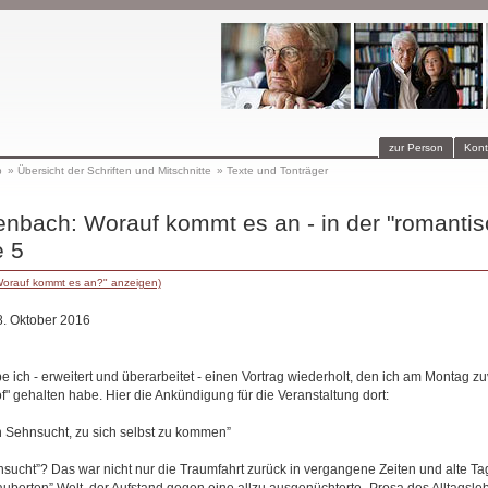
zur Person
Kont
p
»
Übersicht der Schriften und Mitschnitte
»
Texte und Tonträger
enbach: Worauf kommt es an - in der "romantis
e 5
Worauf kommt es an?" anzeigen)
8. Oktober 2016
 ich - erweitert und überarbeitet - einen Vortrag wiederholt, den ich am Montag zuvo
" gehalten habe. Hier die Ankündigung für die Veranstaltung dort:
 Sehnsucht, zu sich selbst zu kommen”
sucht”? Das war nicht nur die Traumfahrt zurück in vergangene Zeiten und alte Tag
auberten” Welt, der Aufstand gegen eine allzu ausgenüchterte „Prosa des Alltagsle