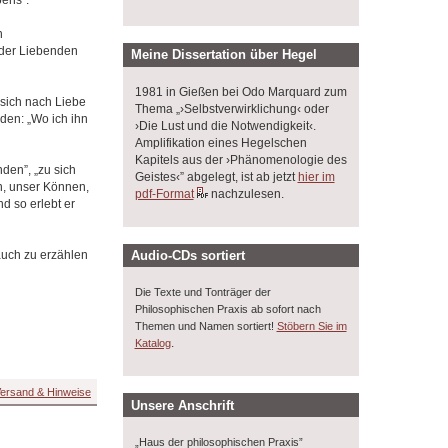
n
e der Liebenden
Meine Dissertation über Hegel
1981 in Gießen bei Odo Marquard zum
 sich nach Liebe
Thema „›Selbstverwirklichung‹ oder
den: „Wo ich ihn
›Die Lust und die Notwendigkeit‹.
Amplifikation eines Hegelschen
Kapitels aus der ›Phänomenologie des
nden”, „zu sich
Geistes‹” abgelegt, ist ab jetzt
hier im
n, unser Können,
pdf-Format
nachzulesen.
nd so erlebt er
 auch zu erzählen
Audio-CDs sortiert
Die Texte und Tonträger der
Philosophischen Praxis ab sofort nach
Themen und Namen sortiert!
Stöbern Sie im
.
Katalog
ersand & Hinweise
Unsere Anschrift
„Haus der philosophischen Praxis”