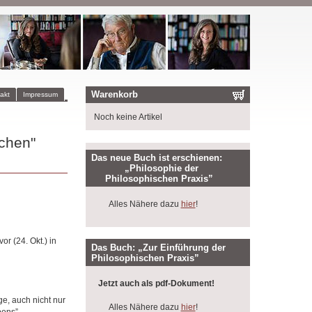
Warenkorb
akt
Impressum
Noch keine Artikel
chen"
Das neue Buch ist erschienen:
„Philosophie der
Philosophischen Praxis”
Alles Nähere dazu
hier
!
r (24. Okt.) in
Das Buch: „Zur Einführung der
Philosophischen Praxis”
Jetzt auch als pdf-Dokument!
e, auch nicht nur
Alles Nähere dazu
hier
!
bens”.