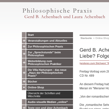
Start
Startseite
»
Online-Sho
Veranstaltungen und Aktuelles
Zur Philosophischen Praxis
Gerd B. Ach
Zur „Sprechstunde” beim
Liebe? Folg
Philosophen
Weiterbildung zum
(anderes zum Stichwort "
Philosophischen Praktiker
Die Villa Hartungen - das neue
Freitag-Vortrag vom 2
„Haus der Philosophischen
CD Nr. 489
Praxis”
Bücher
An diesem Freitag habe
Online-Shop
Meran im "Meraner Hof
Übersicht der Schriften und
Mitschnitte
„Von der romantischen
Audio-visuelle Medien „online”
Die „romantische Sehn
Texte von und über Achenbach
Flucht aus einer „entz