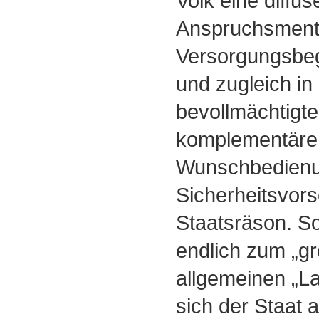
Volk eine diffus
Anspruchsmental
Versorgungsbege
und zugleich i
bevollmächtigte
komplementäre 
Wunschbedien
Sicherheitsvors
Staatsräson. S
endlich zum „gr
allgemeinen „La
sich der Staat 