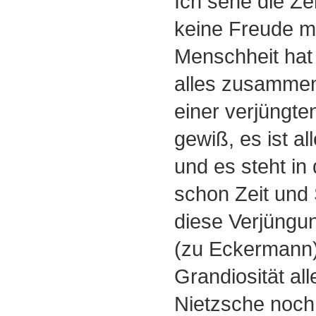
Ich sehe die Z
keine Freude m
Menschheit hat
alles zusamme
einer verjüngte
gewiß, es ist a
und es steht in
schon Zeit und
diese Verjüngun
(zu Eckermann) -
Grandiosität all
Nietzsche noch 