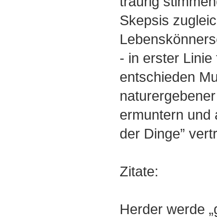
traurig stimme
Skepsis zuglei
Lebenskönnersc
- in erster Linie
entschieden Mu
naturergebener 
ermuntern und 
der Dinge” vert
Zitate:
Herder werde „