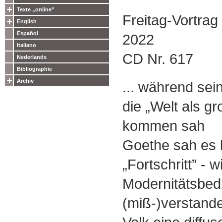
Texte „online”
Freitag-Vortra
English
Español
2022
Italiano
CD Nr. 617
Nederlands
Bibliographie
Archiv
... während sei
die „Welt als g
kommen sah
Goethe sah es
„Fortschritt” - w
Modernitätsbe
(miß-)verstande