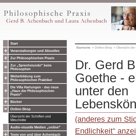
Start
Startseite
»
Online-Shop
»
Übersicht der 
Veranstaltungen und Aktuelles
Zur Philosophischen Praxis
Dr. Gerd B
Zur „Sprechstunde” beim
Philosophen
Goethe - e
Weiterbildung zum
Philosophischen Praktiker
unter den
Die Villa Hartungen - das neue
„Haus der Philosophischen
Praxis”
Lebenskön
Bücher
Online-Shop
Übersicht der Schriften und
(anderes zum Stic
Mitschnitte
Audio-visuelle Medien „online”
Endlichkeit" anze
Texte von und über Achenbach