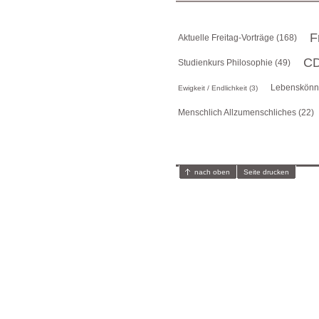
F
Aktuelle Freitag-Vorträge (168)
CD
Studienkurs Philosophie (49)
Lebenskönne
Ewigkeit / Endlichkeit (3)
Menschlich Allzumenschliches (22)
nach oben
Seite drucken