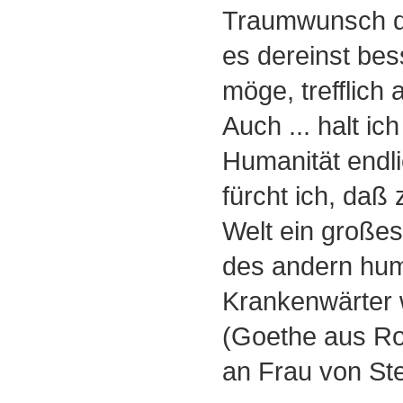
Traumwunsch d
es dereinst bes
möge, trefflich
Auch ... halt ic
Humanität endli
fürcht ich, daß 
Welt ein großes
des andern hu
Krankenwärter 
(Goethe aus Ro
an Frau von Ste