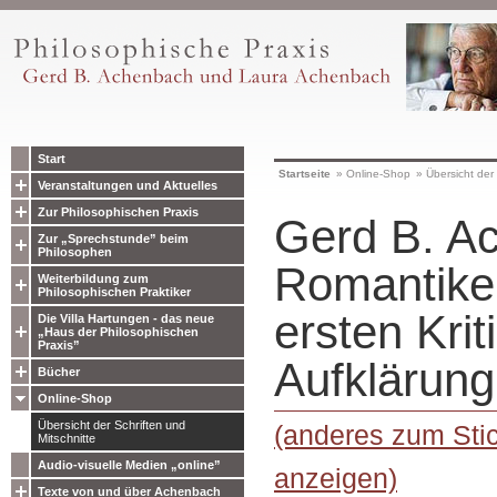
Start
Startseite
»
Online-Shop
»
Übersicht der 
Veranstaltungen und Aktuelles
Zur Philosophischen Praxis
Gerd B. A
Zur „Sprechstunde” beim
Philosophen
Romantiker
Weiterbildung zum
Philosophischen Praktiker
ersten Krit
Die Villa Hartungen - das neue
„Haus der Philosophischen
Praxis”
Aufklärung
Bücher
Online-Shop
Übersicht der Schriften und
(anderes zum Stic
Mitschnitte
Audio-visuelle Medien „online”
anzeigen)
Texte von und über Achenbach