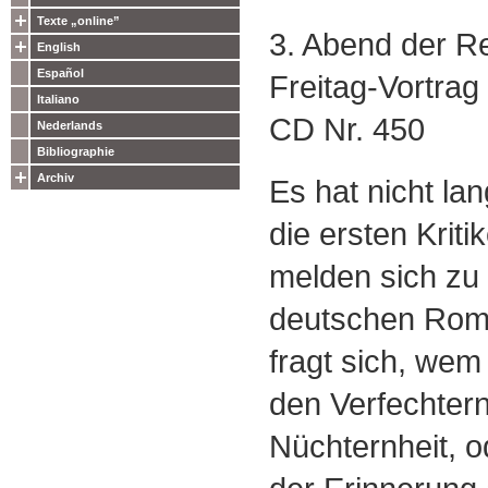
Texte „online”
3. Abend der Re
English
Español
Freitag-Vortrag
Italiano
CD Nr. 450
Nederlands
Bibliographie
Archiv
Es hat nicht la
die ersten Kriti
melden sich zu
deutschen Roma
fragt sich, wem
den Verfechtern
Nüchternheit, o