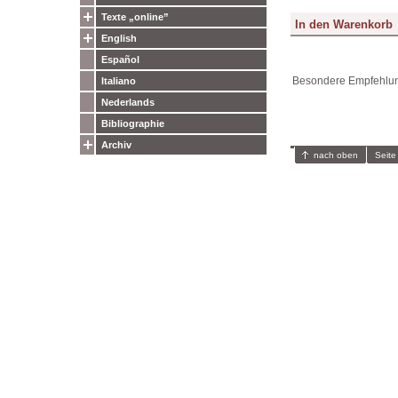
Texte „online”
English
Español
Besondere Empfehlun
Italiano
Nederlands
Bibliographie
Archiv
nach oben
Seite