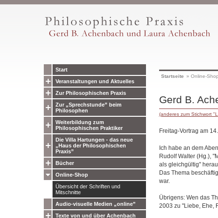
Start
Startseite
»
Online-Sho
Veranstaltungen und Aktuelles
Zur Philosophischen Praxis
Gerd B. Ache
Zur „Sprechstunde” beim
Philosophen
(anderes zum Stichwort "L
Weiterbildung zum
Philosophischen Praktiker
Freitag-Vortrag am 14
Die Villa Hartungen - das neue
„Haus der Philosophischen
Ich habe an dem Abend
Praxis”
Rudolf Walter (Hg.), "
Bücher
als gleichgültig" her
Das Thema beschäftigte
Online-Shop
war.
Übersicht der Schriften und
Mitschnitte
Übrigens: Wen das The
Audio-visuelle Medien „online”
2003 zu "Liebe, Ehe, 
Texte von und über Achenbach