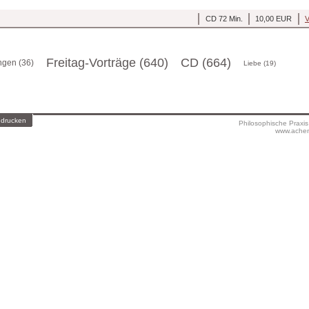
CD 72 Min.
10,00 EUR
V
Freitag-Vorträge (640)
CD (664)
gen (36)
Liebe (19)
 drucken
Philosophische Praxi
www.achen