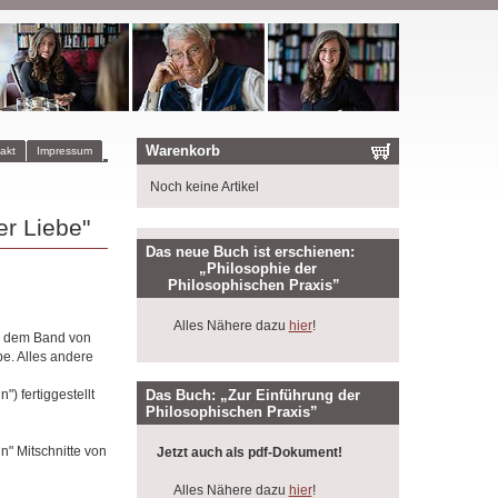
Warenkorb
akt
Impressum
Noch keine Artikel
er Liebe"
Das neue Buch ist erschienen:
„Philosophie der
Philosophischen Praxis”
Alles Nähere dazu
hier
!
in dem Band von
be. Alles andere
Das Buch: „Zur Einführung der
) fertiggestellt
Philosophischen Praxis”
n" Mitschnitte von
Jetzt auch als pdf-Dokument!
Alles Nähere dazu
hier
!