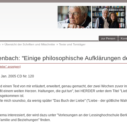
zur Person
Kont
p
»
Übersicht der Schriften und Mitschnitte
»
Texte und Tonträger
nbach: "Einige philosophische Aufklärungen d
iebe" anzeigen)
. Jan. 2005 CD Nr. 120
 einen Text von mir erläutert, erweitert, genau gemacht, der zwei Wochen zuvor 
Mit einem weiten Herzen. Haltungen, die gut tun", bei HERDER unter dem Titel "Lie
ausgekommen ist.
 mich soundso, da wenig später "Das Buch der Liebe" ("Liebe - der göttliche Wahn"
ma interessiert, der wird dazu unter "Vorlesungen an der Lessinghochschule Berli
Familie und Beziehungen" finden.