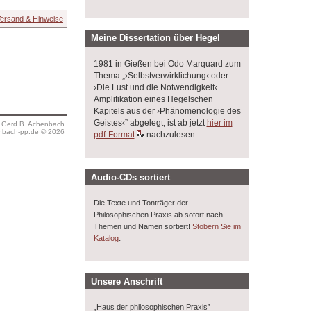
ersand & Hinweise
Meine Dissertation über Hegel
1981 in Gießen bei Odo Marquard zum
Thema „›Selbstverwirklichung‹ oder
›Die Lust und die Notwendigkeit‹.
Amplifikation eines Hegelschen
Kapitels aus der ›Phänomenologie des
Geistes‹” abgelegt, ist ab jetzt
hier im
s Gerd B. Achenbach
bach-pp.de © 2026
pdf-Format
nachzulesen.
Audio-CDs sortiert
Die Texte und Tonträger der
Philosophischen Praxis ab sofort nach
Themen und Namen sortiert!
Stöbern Sie im
.
Katalog
Unsere Anschrift
„Haus der philosophischen Praxis”