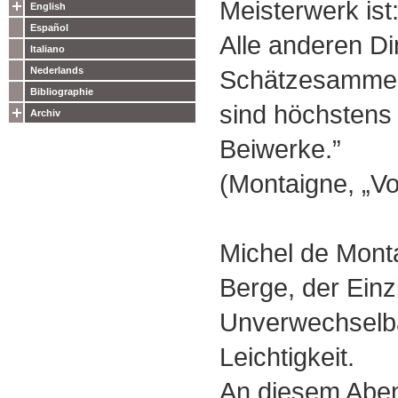
Meisterwerk ist:
English
Español
Alle anderen D
Italiano
Schätzesammel
Nederlands
Bibliographie
sind höchstens
Archiv
Beiwerke.”
(Montaigne, „Vo
Michel de Mont
Berge, der Einzi
Unverwechselba
Leichtigkeit.
An diesem Abend