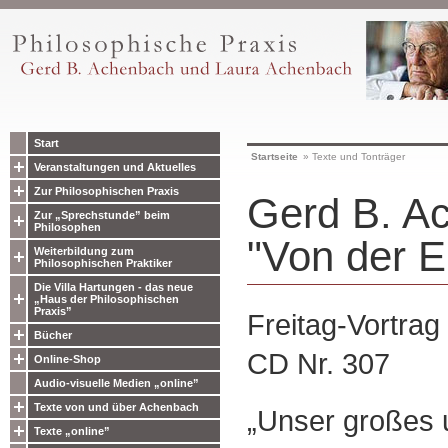
Start
Startseite
»
Texte und Tonträger
Veranstaltungen und Aktuelles
Zur Philosophischen Praxis
Gerd B. A
Zur „Sprechstunde” beim
Philosophen
"Von der E
Weiterbildung zum
Philosophischen Praktiker
Die Villa Hartungen - das neue
„Haus der Philosophischen
Praxis”
Freitag-Vortra
Bücher
CD Nr. 307
Online-Shop
Audio-visuelle Medien „online”
Texte von und über Achenbach
„Unser großes 
Texte „online”