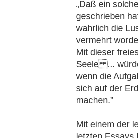
„Daß ein solch
geschrieben hat
wahrlich die Lu
vermehrt worden
Mit dieser freie
Seele ... würde
wenn die Aufgab
sich auf der Er
machen.”
Mit einem der l
letzten Essays 