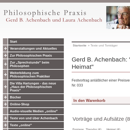
Start
Startseite
»
Texte und Tonträger
Veranstaltungen und Aktuelles
Zur Philosophischen Praxis
Gerd B. Achenbach: 
Zur „Sprechstunde” beim
Heimat"
Philosophen
Weiterbildung zum
Philosophischen Praktiker
Festvortrag anläßlicher einer Preisv
Die Villa Hartungen - das neue
Nr. 033
„Haus der Philosophischen
Praxis”
Bücher
Online-Shop
Audio-visuelle Medien „online”
Vorträge und Aufsätze (8
Texte von und über Achenbach
Texte „online”
Fontane, Theodor (4)
Heimat (4)