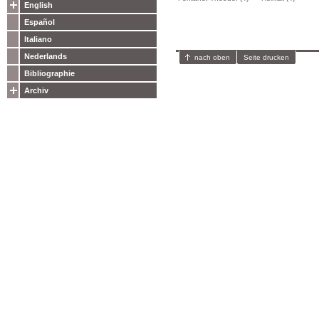
English
Español
Italiano
Nederlands
nach oben
Seite drucken
Bibliographie
Archiv