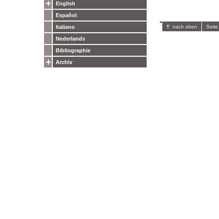
English
Español
nach oben
Seite
Italiano
Nederlands
Bibliographie
Archiv