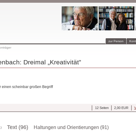
zur Person
Kont
onträger
nbach: Dreimal „Kreativität”
r einen scheinbar großen Begriff
12 Seiten
2,00 EUR
V
Text (96)
Haltungen und Orientierungen (91)
1)