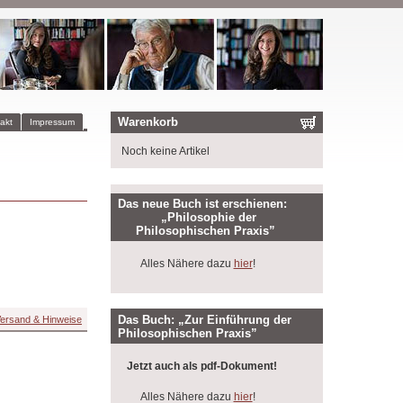
Warenkorb
akt
Impressum
Noch keine Artikel
Das neue Buch ist erschienen:
„Philosophie der
Philosophischen Praxis”
Alles Nähere dazu
hier
!
Das Buch: „Zur Einführung der
ersand & Hinweise
Philosophischen Praxis”
Jetzt auch als pdf-Dokument!
Alles Nähere dazu
hier
!