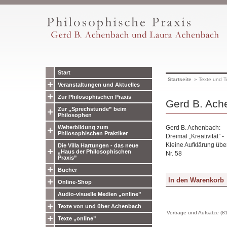
Start
Startseite
»
Texte und T
Veranstaltungen und Aktuelles
Zur Philosophischen Praxis
Gerd B. Ache
Zur „Sprechstunde” beim
Philosophen
Gerd B. Achenbach:
Weiterbildung zum
Philosophischen Praktiker
Dreimal „Kreativität” -
Kleine Aufklärung übe
Die Villa Hartungen - das neue
„Haus der Philosophischen
Nr. 58
Praxis”
Bücher
Online-Shop
Audio-visuelle Medien „online”
Texte von und über Achenbach
Vorträge und Aufsätze (8
Texte „online”