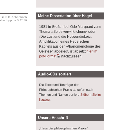
Meine Dissertation über Hegel
s Gerd B. Achenbach
bach-pp.de © 2026
1981 in Gießen bei Odo Marquard zum
Thema „›Selbstverwirklichung‹ oder
›Die Lust und die Notwendigkeit‹.
Amplifikation eines Hegelschen
Kapitels aus der ›Phänomenologie des
Geistes‹” abgelegt, ist ab jetzt
hier im
pdf-Format
nachzulesen.
Audio-CDs sortiert
Die Texte und Tonträger der
Philosophischen Praxis ab sofort nach
Themen und Namen sortiert!
Stöbern Sie im
.
Katalog
Unsere Anschrift
„Haus der philosophischen Praxis”