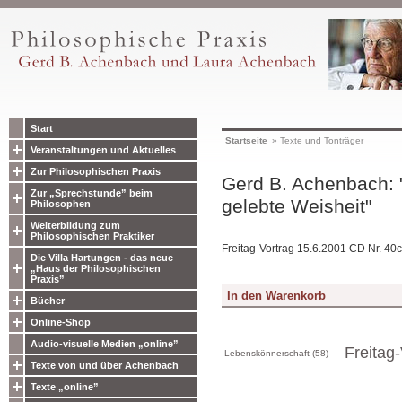
Start
Startseite
»
Texte und Tonträger
Veranstaltungen und Aktuelles
Zur Philosophischen Praxis
Gerd B. Achenbach: 
Zur „Sprechstunde” beim
gelebte Weisheit"
Philosophen
Weiterbildung zum
Philosophischen Praktiker
Freitag-Vortrag 15.6.2001 CD Nr. 40c
Die Villa Hartungen - das neue
„Haus der Philosophischen
Praxis”
Bücher
Online-Shop
Audio-visuelle Medien „online”
Freitag-
Lebenskönnerschaft (58)
Texte von und über Achenbach
Texte „online”