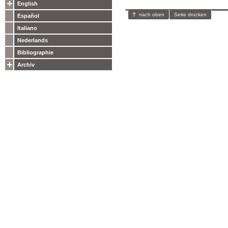
English
nach oben
Seite drucken
Español
Italiano
Nederlands
Bibliographie
Archiv