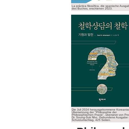
La práctica filosófica, die spanische Ausga
des Buches, erschienen 2023.
Die Juli 2024 herausgekommene Koreanis
Übersetzung der "Philosophie der
Philosophischen Praxis", übersetzt von Pro
Dr. Soung-Suk Nho. Gebundene Ausgabe 
Schutzumschlag, 425 Seiten.