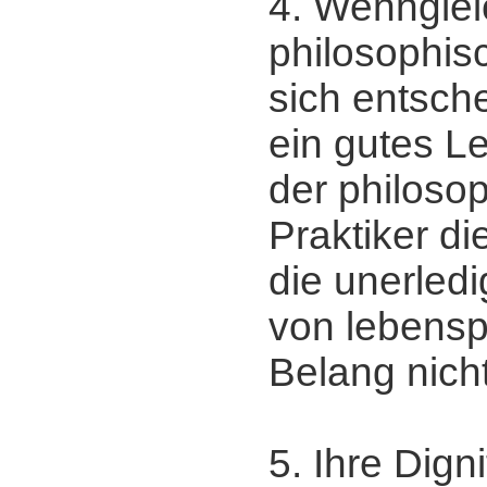
4. Wennglei
philosophis
sich entsch
ein gutes L
der philoso
Praktiker di
die unerled
von lebens
Belang nicht
5. Ihre Dign