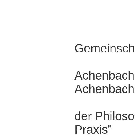
Philo
Gemeinscha
Dr. G
Achenbach
Achenbach
im 
der Philos
Praxis”