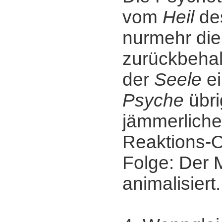
vom
Heil
de
nurmehr di
zurückbehal
der
Seele
ei
Psyche
übri
jämmerliche
Reaktions-O
Folge: Der
animalisiert.