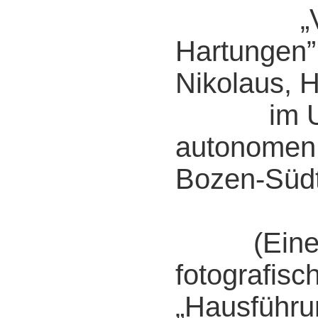
„Vil
Hartungen”
Nikolaus, 
im Ulten
autonomen
Bozen-Südt
(Eine k
fotografisc
„Hausführu