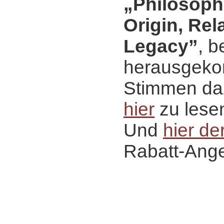
„Philosophi
Origin, Rel
Legacy”
, b
herausgeko
Stimmen daz
hier
zu lese
Und
hier der
Rabatt-Ange