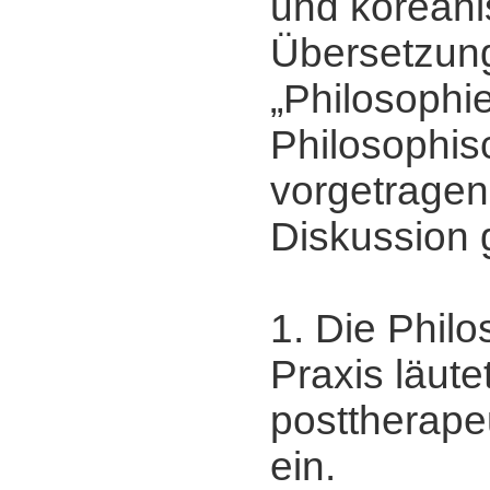
und korean
Übersetzun
„Philosophi
Philosophis
vorgetragen
Diskussion g
1. Die Phil
Praxis läute
posttherapeu
ein.