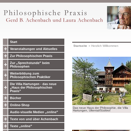
Start
Startseite
»
Herzlich Willkommen
Veranstaltungen und Aktuelles
Zur Philosophischen Praxis
Zur „Sprechstunde” beim
Philosophen
Weiterbildung zum
Philosophischen Praktiker
Die Villa Hartungen - das neue
„Haus der Philosophischen
Praxis”
Bücher
Online-Shop
Das neue Haus der Philosophie, die Villa
Hartungen, Ultental/Südtirol
Audio-visuelle Medien „online”
Texte von und über Achenbach
Texte „online”