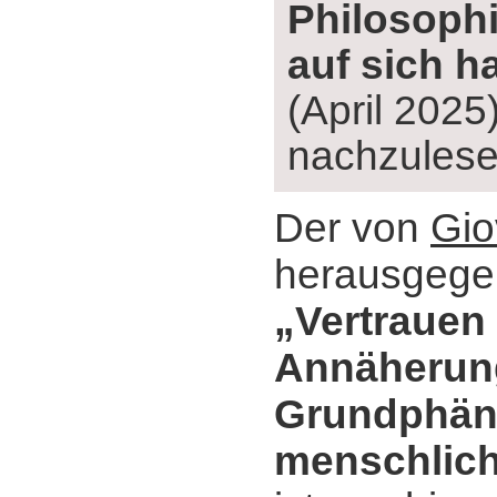
Philosoph
auf sich h
(April 2025
nachzulese
Der von
Gio
herausgege
„Vertrauen 
Annäherun
Grundphä
menschlich