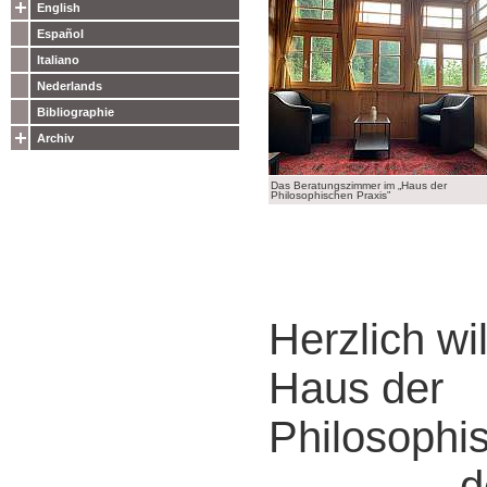
English
Español
Italiano
Nederlands
Bibliographie
Archiv
Das Beratungszimmer im „Haus der
Philosophischen Praxis”
Herzlich w
Haus der
Philosophi
der „V