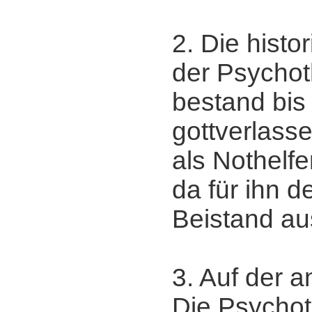
2. Die histo
der Psychot
bestand bis
gottverlas
als Nothelf
da für ihn de
Beistand aus
3. Auf der an
Die Psychot